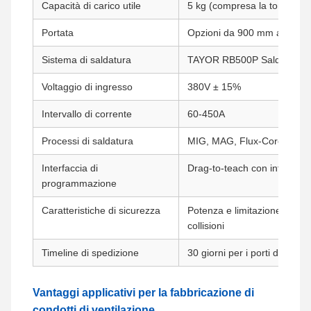
Capacità di carico utile
5 kg (compresa la torcia di 
Portata
Opzioni da 900 mm a 1750
Sistema di saldatura
TAYOR RB500P Saldatrice a
Voltaggio di ingresso
380V ± 15%
Intervallo di corrente
60-450A
Processi di saldatura
MIG, MAG, Flux-Cored
Interfaccia di
Drag-to-teach con interfacci
programmazione
Caratteristiche di sicurezza
Potenza e limitazione della 
collisioni
Timeline di spedizione
30 giorni per i porti del Med
Vantaggi applicativi per la fabbricazione di
condotti di ventilazione