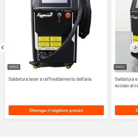
VIDEO
VIDEO
Saldatura laser a raffreddamento dell'aria
Saldatura e 
acciaio al c
Ottenga il migliore prezzo
O