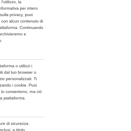
'utilizzo, la
nformativa per intero
ulla privacy, puoi
o con alcun contenuto di
piattaforma. Continuando
 archivieremo e
y.
aforma o utilizzi i
niti dal tuo browser o
io personalizzati. Ti
zando i cookie. Puoi
er lo consentono, ma ciò
lla piattaforma.
ure di sicurezza
clusi, a titolo