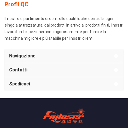
Profil QC
Il nostro dipartimento di controllo qualità, che controlla ogni
singola attrezzatura, dai prodotti in arrivo ai prodotti finiti, i nostri
lavoratori li ispezioneranno rigorosamente per fornire la
macchina migliore e più stabile per i nostri clienti.
Navigazione
Contatti
Profilo aziendale
Spedicaci
Contatti:
Mr. Guo
Giro della fabbrica
Telefono:
0086-13917940149
Controllo di qualità