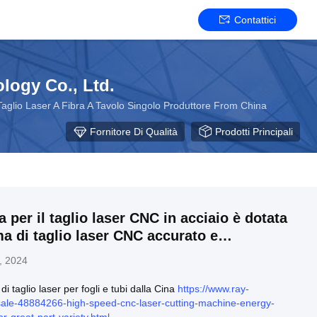
Contattici
logy Co., Ltd.
 Taglio Laser A Fibra A Tavolo Singolo Produttore From China
Fornitore Di Qualità
Prodotti Principali
 per il taglio laser CNC in acciaio è dotata
ma di taglio laser CNC accurato e
, 2024
i taglio laser per fogli e tubi dalla Cina
https://www.ray-
/sale-48884266-high-speed-cnc-laser-cutting-machine-energy-