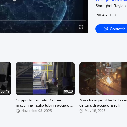
saving-up-to-30-fo
Shanghai Raylaser 
Cina.
IMPARI PIÙ →
Possiamo fornire:
Tagliatrice del la
laser.com/italian
Contattici
Macchine per il ta
laser.com/italian
Prodotti di taglio 
cutting-consumab
Benvenuti a visitar
00:43
00:19
E
Supporto formato Dst per
Macchine per il taglio lase
macchina taglio tubi in acciaio
cintura di acciaio a rulli
con laser a fibra
November 03, 2025
May 18, 2025