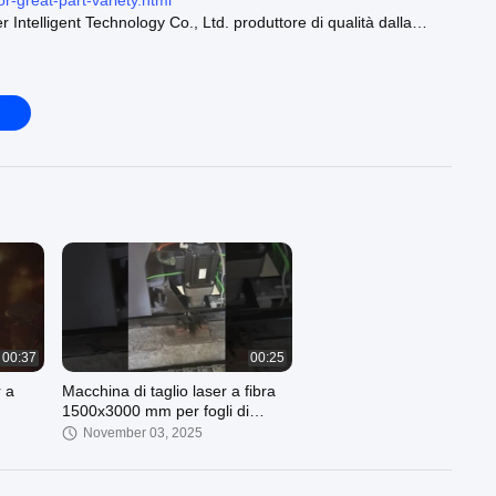
r-great-part-variety.html
Intelligent Technology Co., Ltd. produttore di qualità dalla
ser della metropolitana :
https://www.ray-
/supplier-4636172-tube-laser-cutting-machine
glio laser a fibra a tavolo singolo :
https://www.ray-
/supplier-4636175-single-table-fiber-laser-cutting-machine
laser :
https://www.ray-laser.com/italian/supplier-4636168-laser-
les
e il nostro sito ufficiale:
https://www.ray-laser.com
00:37
00:25
r a
Macchina di taglio laser a fibra
1500x3000 mm per fogli di
metallo
November 03, 2025