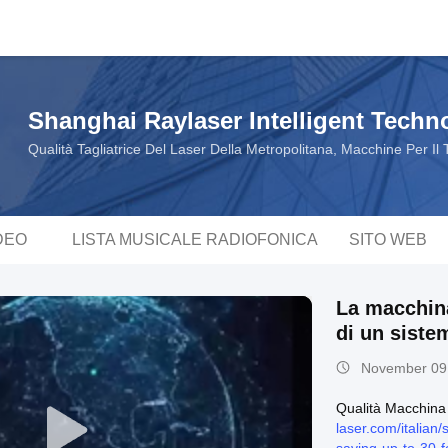
Shanghai Raylaser Intelligent Techno
Qualità Tagliatrice Del Laser Della Metropolitana, Macchine Per Il
DEO
LISTA MUSICALE RADIOFONICA
SITO WEB
La macchina
di un siste
resistente
November 09
Qualità Macchina d
laser.com/italian