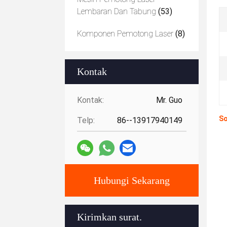
Lembaran Dan Tabung
(53)
Komponen Pemotong Laser
(8)
Kontak
Kontak:
Mr. Guo
So
Telp:
86--13917940149
Hubungi Sekarang
Kirimkan surat.