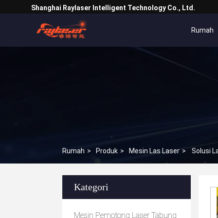
Shanghai Raylaser Intelligent Technology Co., Ltd.
Rumah
Rumah
>
Produk
>
Mesin Las Laser
>
Solusi L
Kategori
Mesin Pemotong Laser Tabung