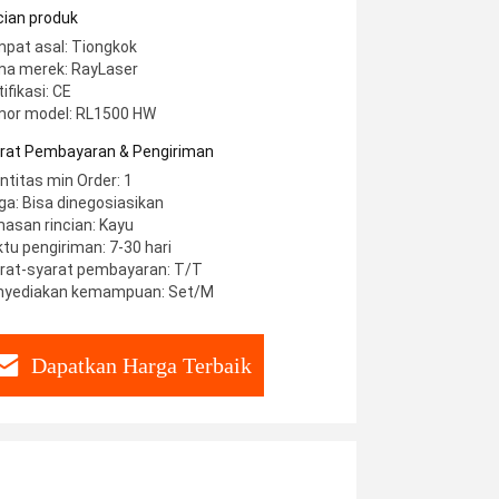
cian produk
pat asal: Tiongkok
a merek: RayLaser
ifikasi: CE
or model: RL1500 HW
rat Pembayaran & Pengiriman
ntitas min Order: 1
ga: Bisa dinegosiasikan
asan rincian: Kayu
tu pengiriman: 7-30 hari
rat-syarat pembayaran: T/T
yediakan kemampuan: Set/M
Dapatkan Harga Terbaik