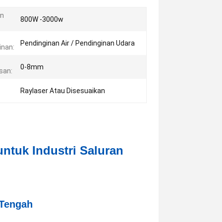
an
800W -3000w
Pendinginan Air / Pendinginan Udara
inan:
0-8mm
san:
Raylaser Atau Disesuaikan
ntuk Industri Saluran
 Tengah