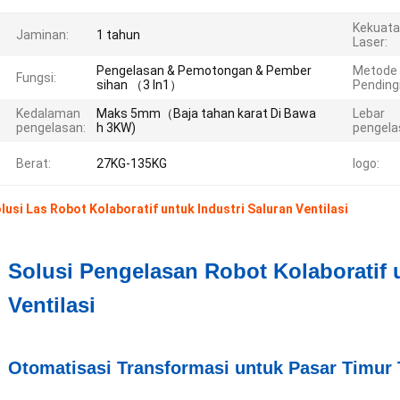
Kekuat
Jaminan:
1 tahun
Laser:
Pengelasan & Pemotongan & Pember
Metode
Fungsi:
sihan （3 In1）
Pending
Kedalaman
Maks 5mm（Baja tahan karat Di Bawa
Lebar
pengelasan:
h 3KW)
pengela
Berat:
27KG-135KG
logo:
lusi Las Robot Kolaboratif untuk Industri Saluran Ventilasi
Solusi Pengelasan Robot Kolaboratif u
Ventilasi
Otomatisasi Transformasi untuk Pasar Timur