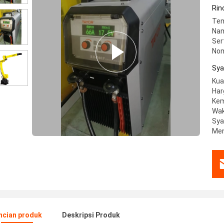
Rin
Tem
Nam
Sert
Nom
Sya
Kua
Har
Kem
Wak
Sya
Men
ncian produk
Deskripsi Produk