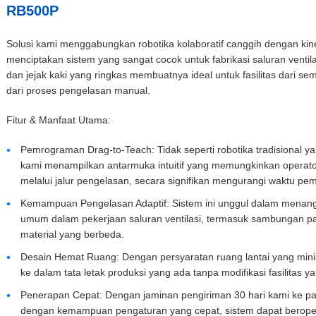
RB500P
Solusi kami menggabungkan robotika kolaboratif canggih dengan kine
menciptakan sistem yang sangat cocok untuk fabrikasi saluran ventil
dan jejak kaki yang ringkas membuatnya ideal untuk fasilitas dari s
dari proses pengelasan manual.
Fitur & Manfaat Utama:
Pemrograman Drag-to-Teach: Tidak seperti robotika tradisional 
kami menampilkan antarmuka intuitif yang memungkinkan operato
melalui jalur pengelasan, secara signifikan mengurangi waktu p
Kemampuan Pengelasan Adaptif: Sistem ini unggul dalam menang
umum dalam pekerjaan saluran ventilasi, termasuk sambungan pa
material yang berbeda.
Desain Hemat Ruang: Dengan persyaratan ruang lantai yang minim
ke dalam tata letak produksi yang ada tanpa modifikasi fasilitas y
Penerapan Cepat: Dengan jaminan pengiriman 30 hari kami ke p
dengan kemampuan pengaturan yang cepat, sistem dapat beroper