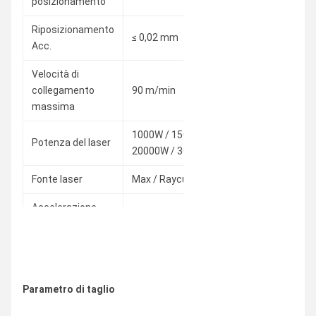
posizionamento
Riposizionamento
≤ 0,02 mm
≤ 0,02 mm
≤ 0,
Acc.
Velocità di
collegamento
90 m/min
90 m/min
100
massima
1000W / 1500W / 2000W / 3000W / 6000
Potenza del laser
20000W / 30000W
Fonte laser
Max / Raycus / IPG / Boci / BWT
Accelerazione
1.2G
1.2G
1.5G
massima
Fornitore di
AC380V/50Hz
AC380V/50Hz
AC3
energia
60Hz
60Hz
60H
Parametro di taglio