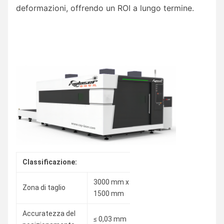
deformazioni, offrendo un ROI a lungo termine.
Classificazione:
3000 mm x
4000 mm x
600
Zona di taglio
1500 mm
2000 mm
150
Accuratezza del
≤ 0,03 mm
≤ 0,03 mm
≤ 0,