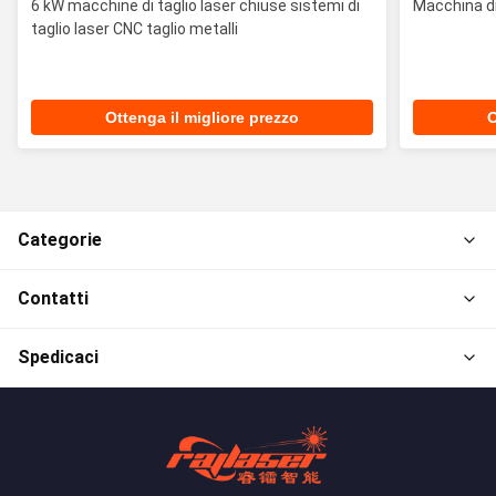
6 kW macchine di taglio laser chiuse sistemi di
Macchina di 
taglio laser CNC taglio metalli
Ottenga il migliore prezzo
O
Categorie
Contatti
Spedicaci