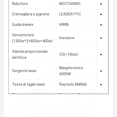
Riduttore
MOTOVARIO
●
Cremagliera e pignone
LEADER/YYC
●
Guida lineare
HIWIN
●
Servomotore
Inovance
●
(1300w*2+850w+400w)
Valvola proporzionale
O2(<10bar)
●
elettrica
Maxphotonics
Sorgente laser
●
6000W
Testa di taglio laser
Raytools BM06K
●
Componenti elettrici
Schneider/Shanghai
●
standard
Electric
Refrigeratore
Hanli/S&A
●