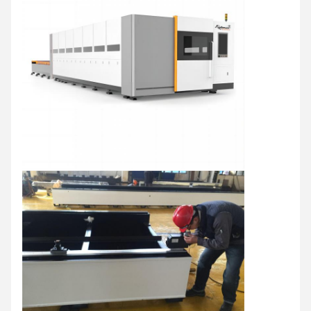
Regolatore di tensione
opzionale
◎
Sistema di rimozione
opzionale
◎
polvere intelligente
Compressore d'aria
Serie TANOP
◎
Valvola di controllo gas
opzionale
◎
di taglio O2
Valvola di controllo gas
opzionale
◎
di taglio N₂