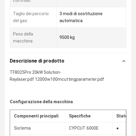
controllo:
Taglio dei percorsi
3 modi di sostituzione
del gas:
automatica
Peso della
9500 kg
macchina:
Descrizione di prodotto
TF8025Pro 20kW Solution-
Raylaser.pdf
12000w100mcuttingparameter.pdf
Configurazione della macchina
Componenti principali
Specifiche
Stato
Sistema
CYPCUT 6000E
●