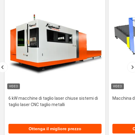
VIDEO
VIDEO
6 kW macchine di taglio laser chiuse sistemi di
Macchina di 
taglio laser CNC taglio metalli
Ottenga il migliore prezzo
O