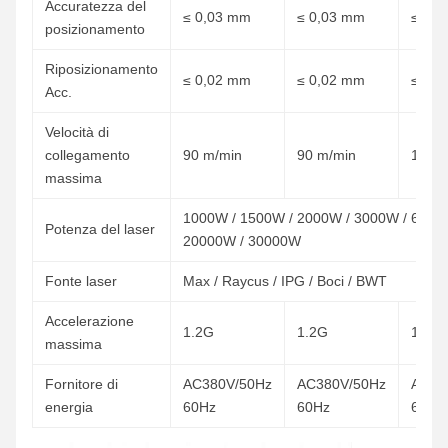
Accuratezza del
≤ 0,03 mm
≤ 0,03 mm
≤ 0,
posizionamento
Riposizionamento
≤ 0,02 mm
≤ 0,02 mm
≤ 0,
Acc.
Velocità di
collegamento
90 m/min
90 m/min
100 
massima
1000W / 1500W / 2000W / 3000W / 6000
Potenza del laser
20000W / 30000W
Fonte laser
Max / Raycus / IPG / Boci / BWT
Accelerazione
1.2G
1.2G
1.5G
massima
Fornitore di
AC380V/50Hz
AC380V/50Hz
AC38
energia
60Hz
60Hz
60Hz