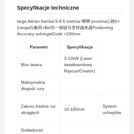
Specyfikacje techniczne
large Adrian 6amba.5-8.5 metrów 唧唧 proxima心跳tr>
(range白癜风>$td另一個骏马变得越来越Positioning
Accuracy solvingetCode <100mm
Parametr
Specyfikacja
3-12kW (Laser
Moc lasera
światłowodowy
Raycus/Creator)
Maksymalna
długość rury
D
Zakres średnic rur
System
ni
10-160mm
okrągłych
uchwytów
uc
un
Dokładność