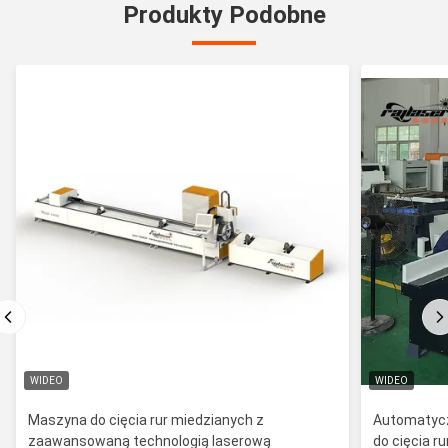
Produkty Podobne
WIDEO
WIDEO
Maszyna do cięcia rur miedzianych z
Automatycz
zaawansowaną technologią laserową
do cięcia r