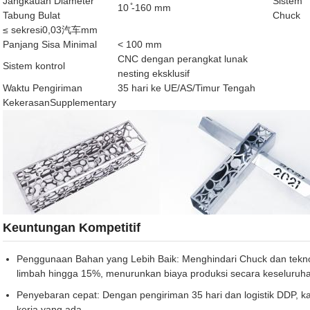
Jangkauan Diameter
Sistem
10 ̊-160 mm
Tabung Bulat
Chuck
≤ sekresi0,03汽车mm
Panjang Sisa Minimal
< 100 mm
CNC dengan perangkat lunak
Sistem kontrol
nesting eksklusif
Waktu Pengiriman
35 hari ke UE/AS/Timur Tengah
KekerasanSupplementary
Keuntungan Kompetitif
Penggunaan Bahan yang Lebih Baik: Menghindari Chuck dan tekno
limbah hingga 15%, menurunkan biaya produksi secara keseluruh
Penyebaran cepat: Dengan pengiriman 35 hari dan logistik DDP, k
kerja yang ada.