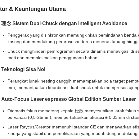
itur & Keuntungan Utama
理念 Sistem Dual-Chuck dengan Intelligent Avoidance
Penggerak yang disinkronkan memungkinkan pemindahan benda ke
kosong dan mendukung pemrosesan terus menerus tabung hingga
Chuck menghindari pemrograman secara dinamis menavigasi di s
mati dan memaksimalkan penggunaan bahan.
Teknologi Sisa Nol
Perangkat lunak nesting canggih memampatkan pola target pemot
mm, memanfaatkan koordinasi dual-chuck untuk memproses ujung 
Auto-Focus Laser espresso Global Edition Sumber Laser
Otomatis fokus memotong kepala 松散 menyesuaikan jarak fokus sec
bervariasi (0,5-25mm), mempertahankan akurasi ± 0,03mm di stain
Laser Raycus/Creator memenuhi standar CE dan menawarkan efisie
kinerja yang stabil dan pemeliharaan yang mudah dengan dukungan