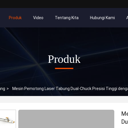
Produk
Video
Tentang Kita
Hubungi Kami
Produk
ung
>
Mesin Pemotong Laser Tabung Dual-Chuck Presisi Tinggi denga
Me
Du