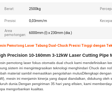
Berat:
2500kg
Percep
Presisi:
0,03mm/m
Kecepa
Area
6000mm (l) x 230mm (dia.)
pemotongan:
sin Pemotong Laser Tabung Dual-Chuck Presisi Tinggi dengan Tek
igh Precision 10-160mm 3-12kW Laser Cutting Pipe 
sin pemotong laser fokus otomatis dual chuck kami mendefinisikan kem
bung.sistem ini mengintegrasikan teknologi menghindari Chuck dan n
mbah material sambil memastikan pengolahan mulusDilengkapi dengan la
W), mesin ini menjamin kinerja yang dapat diandalkan, didukung oleh ser
luruh dunia.Dengan pengiriman 35 hari yang efisien, kami memberday
npa mengorbankan kualitas.