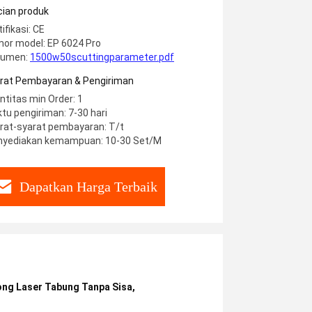
knologi Sisa Nol dan Laser Fokus
cian produk
omatis
ifikasi: CE
or model: EP 6024 Pro
kumen:
1500w50scuttingparameter.pdf
rat Pembayaran & Pengiriman
ntitas min Order: 1
tu pengiriman: 7-30 hari
rat-syarat pembayaran: T/t
yediakan kemampuan: 10-30 Set/M
Dapatkan Harga Terbaik
ng Laser Tabung Tanpa Sisa
,