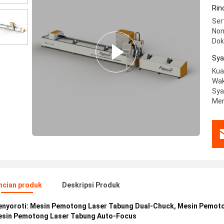
Te
Rin
Ot
Sert
Nom
Do
Sya
Kua
Wak
Sya
Men
ncian produk
Deskripsi Produk
nyoroti:
Mesin Pemotong Laser Tabung Dual-Chuck
,
Mesin Pemoto
sin Pemotong Laser Tabung Auto-Focus