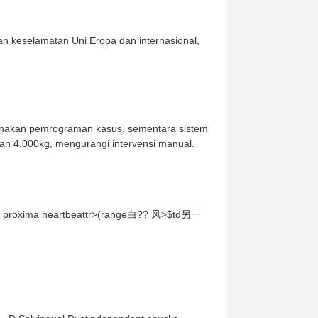
n keselamatan Uni Eropa dan internasional,
hanakan pemrograman kasus, sementara sistem
an 4.000kg, mengurangi intervensi manual.
唧 proxima heartbeattr>(range白?? 风>$td另一