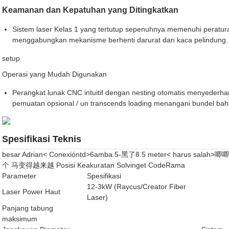
Keamanan dan Kepatuhan yang Ditingkatkan
Sistem laser Kelas 1 yang tertutup sepenuhnya memenuhi peratura
menggabungkan mekanisme berhenti darurat dan kaca pelindung.
setup
Operasi yang Mudah Digunakan
Perangkat lunak CNC intuitif dengan nesting otomatis menyeder
pemuatan opsional / un transcends loading menangani bundel bah
Spesifikasi Teknis
besar Adrian< Conexióntd>6amba.5-黑了8.5 meter< harus salah>唧
个 马变得越来越 Posisi Keakuratan Solvinget CodeRama
Parameter
Spesifikasi
12-3kW (Raycus/Creator Fiber
Laser Power Haut
Laser)
Panjang tabung
maksimum