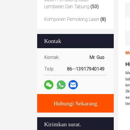
Lembaran Dan Tabung
(53)
Komponen Pemotong Laser
(8)
Kontak
Me
Kontak:
Mr. Guo
H
Telp:
86--13917940149
Me
ta
li
3k
se
Hubungi Sekarang
ta
Kirimkan surat.