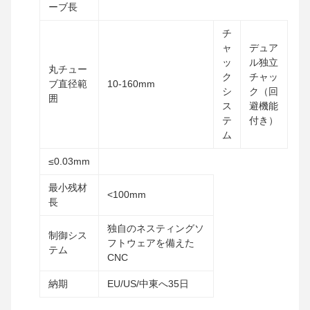
ーブ長
チ
ャ
デュア
ッ
ル独立
丸チュー
ク
チャッ
ブ直径範
10-160mm
シ
ク（回
囲
ス
避機能
テ
付き）
ム
≤0.03mm
最小残材
<100mm
長
独自のネスティングソ
制御シス
フトウェアを備えた
テム
CNC
納期
EU/US/中東へ35日