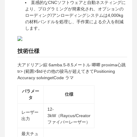
直感的なCNCソフトウェアと自動ネスティングに
より、プログラミングが簡素化され、オプションの
ローディング/アンローディングシステムは4,000kg
の材料バンドルを処理し、手作業による介入を削減
します。
技術仕様
大アドリアン綜 6amba.5-8.5メートル 唧唧 proxima心跳
tr> (範囲>$tdその他の骏马が超えてきてPositioning
Accuracy solvingetCode ラマ
パラメー
仕様
タ
12-
レーザー
3kW（Raycus/Creator
出力
ファイバーレーザー）
最大チュ