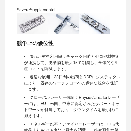
SevereSupplemental
競争上の優位性
優れた材料利用率：チャック回避とゼロ残材技術
が連携して、廃棄物を最大15％削減し、全体的な生
産コストを削減します。
迅速な展開：35日間の出荷とDDPロジスティクス
により、既存のワークフローへの迅速な統合を保証
します。
グローバルレーザー保証：Raycus/Creatorレーザ
ーには、EU、米国、中東に認定されたサポートネッ
トワークが付属しており、ダウンタイムを最小限に
抑えます。
エネルギー効率：ファイバーレーザーは、CO₂代
替品よりも30％少ない電力を消費し、持続可能な製