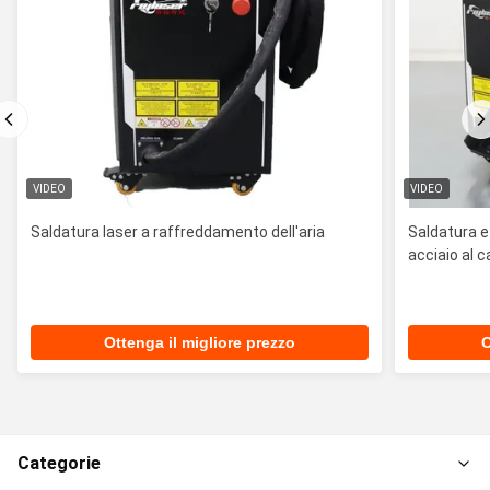
VIDEO
VIDEO
Saldatura laser a raffreddamento dell'aria
Saldatura e 
acciaio al c
Ottenga il migliore prezzo
O
Categorie