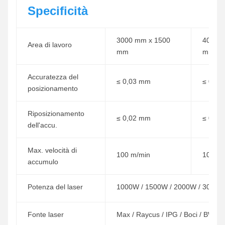
Specificità
3000 mm x 1500
4000 
Area di lavoro
mm
mm
Accuratezza del
≤ 0,03 mm
≤ 0,0
posizionamento
Riposizionamento
≤ 0,02 mm
≤ 0,0
dell'accu.
Max. velocità di
100 m/min
100 m/
accumulo
Potenza del laser
1000W / 1500W / 2000W / 3000W
Fonte laser
Max / Raycus / IPG / Boci / BWT