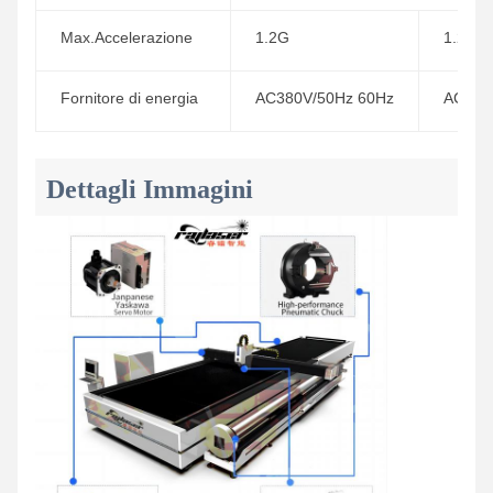
Max.Accelerazione
1.2G
1.2G
Fornitore di energia
AC380V/50Hz 60Hz
AC380
Dettagli Immagini