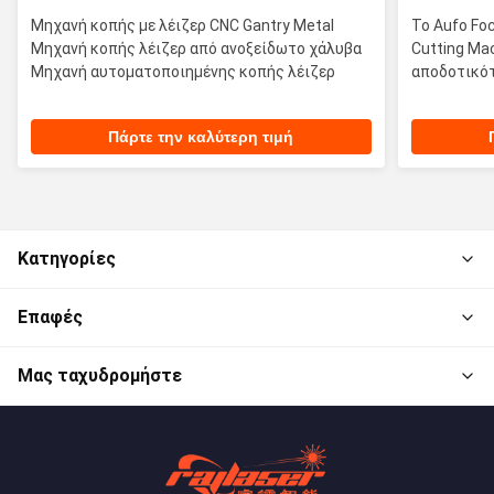
Μηχανή κοπής με λέιζερ CNC Gantry Metal
Το Aufo Fo
Μηχανή κοπής λέιζερ από ανοξείδωτο χάλυβα
Cutting Ma
Μηχανή αυτοματοποιημένης κοπής λέιζερ
αποδοτικό
Πάρτε την καλύτερη τιμή
Κατηγορίες
Επαφές
Μας ταχυδρομήστε