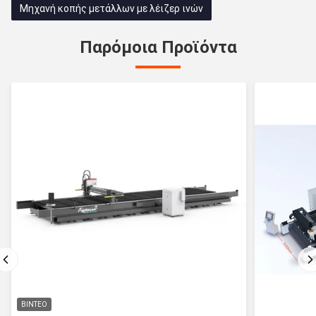
Μηχανή κοπής μετάλλων με λέιζερ ινών
Παρόμοια Προϊόντα
ΒΊΝΤΕΟ