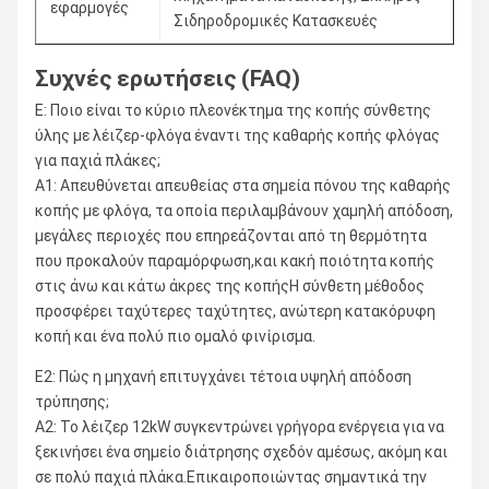
εφαρμογές
Σιδηροδρομικές Κατασκευές
Συχνές ερωτήσεις (FAQ)
Ε: Ποιο είναι το κύριο πλεονέκτημα της κοπής σύνθετης
ύλης με λέιζερ-φλόγα έναντι της καθαρής κοπής φλόγας
για παχιά πλάκες;
Α1: Απευθύνεται απευθείας στα σημεία πόνου της καθαρής
κοπής με φλόγα, τα οποία περιλαμβάνουν χαμηλή απόδοση,
μεγάλες περιοχές που επηρεάζονται από τη θερμότητα
που προκαλούν παραμόρφωση,και κακή ποιότητα κοπής
στις άνω και κάτω άκρες της κοπήςΗ σύνθετη μέθοδος
προσφέρει ταχύτερες ταχύτητες, ανώτερη κατακόρυφη
κοπή και ένα πολύ πιο ομαλό φινίρισμα.
Ε2: Πώς η μηχανή επιτυγχάνει τέτοια υψηλή απόδοση
τρύπησης;
Α2: Το λέιζερ 12kW συγκεντρώνει γρήγορα ενέργεια για να
ξεκινήσει ένα σημείο διάτρησης σχεδόν αμέσως, ακόμη και
σε πολύ παχιά πλάκα.Επικαιροποιώντας σημαντικά την