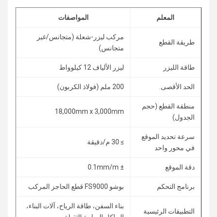
المعلم
المواصفات
مركب ليزر-شعلة (متجانس/غير
طريقة القطع
متجانس)
طاقة الليزر
ليزر الألياف 12 كيلوواط
الحد الأقصى.
200 ملم (فولاذ الكربون)
منطقة القطع (حجم
18,000mm x 3,000mm
الجدول)
سرعة تحديد الموقع
≥ 30 م/دقيقة
في محور واحد
دقة الموقع
± 0.1mm/m
برنامج التحكم
بوشو FS9000 قطع الحاجز المركب
بناء السفن، طاقة الرياح، آلات البناء،
التطبيقات الرئيسية
الهياكل الصلبية الثقيلة