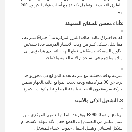
بالطرق التقليدية ، وتعامل بكفاءة مع أصلب فولاذ الكربون 200
مم.
2أداء محسن للصفائح السميكة
كفاءة اختراق عالية: طاقة الليزر المركزة تبدأ اختراقًا بسرعة ،
مما يقلل بشكل كبير من وقت الانتظار المرتبط عادةً بتسخين
الألواح السميكة مسبقًا في قطع اللهب التقليدي.هذا يؤدي إلى
زيادة مباشرة في استخدام الآلة العامة والإنتاجية.
سرعة ودقة محسّنة: مع سرعة تحديد المواقع في محور واحد
تزيد عن 30 متر/دقيقة ودقة تحديد المواقع عالية،الجهاز يضمن
حركة سريعة دون التضحية بالدقة المطلوبة للمكونات الكبيرة.
3. التشغيل الذكي والأتمتة
برنامج بوشو FS9000: يوفر هذا النظام العصبي المركزي سير
عمل سلس من التصميم إلى القطع.جعل الآلة سهلة الاستخدام
بشكل استثنائي وتقليل احتمال حدوث أخطاء للمشغل.