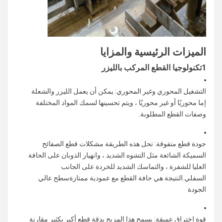
الميزات الرئيسية والمزايا
1تكنولوجيا القطع المركب بالليزر
التشغيل المحوري وغير المحوري: يمكن أن يعمل الليزر والشعلة
إما محوريًا أو غير محوريًا ، ويتم تحسينها لسمك المواد المختلفة
وصفات القطع المطلوبة.
جودة قطع متفوقة: تحل هذه الطريقة مشكلات قطع الصفائح
السميكة الشائعة مثل التشوه الشديد ، وانهيار الذوبان على الحافة
العليا للشفرة ، والتماسك الشديد للخردة على الجانب
السفلي.النتيجة هي حافة القطع مع عمودية ممتازةسطح عالي
الجودة
قوة اختراق عميقة: يسمح هذا المزيج بدقة قطع أكبر بكثير مقارنة