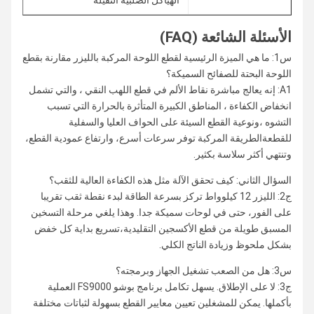
الأسئلة الشائعة (FAQ)
س1: ما هي الميزة الرئيسية لقطع اللوحة المركبة بالليزر مقارنة بقطع
اللوحة البحتة للصفائح السميكة؟
A1: إنه يعالج مباشرة نقاط الألم في قطع اللهب النقي ، والتي تشمل
انخفاض الكفاءة ، المناطق الكبيرة المتأثرة بالحرارة التي تسبب
التشوه ،ونوعية القطع السيئة على الحواف العليا والسفلية
للقطعةالطريقة المركبة توفر سرعات أسرع، وارتفاع عمودية القطع،
وتنتهي أكثر سلاسة بكثير.
السؤال الثاني: كيف تحقق الآلة مثل هذه الكفاءة العالية للثقب؟
ج2: الليزر 12 كيلوواط تركز بسرعة الطاقة لبدء نقطة ثقب تقريبا
على الفور، حتى في لوحات سميكة جدا. وهذا يلغي مرحلة التسخين
المسبق طويلة من قطع الأكسجين التقليدية،تسريع بداية كل خفض
بشكل ملحوظ وزيادة الناتج الكلي.
س3: هل من الصعب تشغيل الجهاز وبرمجته؟
ج3: لا على الإطلاق. يسهل تكامل برنامج بوشو FS9000 العملية
بأكملها. يمكن للمشغلين تعيين معايير القطع بسهولة لثباتات مختلفة