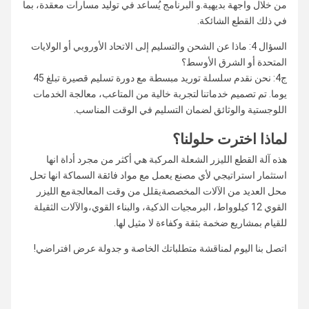
من خلال واجهة بديهية.و البرنامج يُساعد في توليد مسارات معقدة، بما
في ذلك القطع الشائكة.
السؤال 4: ماذا عن الشحن والتسليم إلى الاتحاد الأوروبي أو الولايات
المتحدة أو الشرق الأوسط؟
ج4: نحن نقدم سلسلة توريد مبسطة مع دورة تسليم قصيرة تبلغ 45
يوما. تم تصميم خدماتنا لتجربة خالية من المتاعب، معالجة الخدمات
اللوجستية والوثائق لضمان التسليم في الوقت المناسب.
لماذا اخترت حلولنا؟
هذه آلة القطع الليزر الشعلة المركبة هي أكثر من مجرد أداة انها
استثمار استراتيجي لأي مصنع يعمل مع مواد فائقة السماكة انها تحل
محل العديد من الآلات المخصصةيقلل من وقت المعالجةمع الليزر
القوي 12 كيلوواط، البرمجيات الذكية، والبناء القوي،والآلات الثقيلة
للقيام بمشاريع ضخمة بثقة وكفاءة لا مثيل لها.
اتصل بنا اليوم لمناقشة متطلباتك الخاصة و جدولة عرض افتراضي!