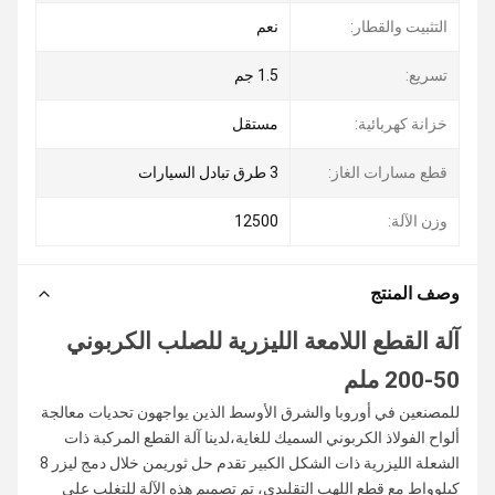
التثبيت والقطار:
نعم
تسريع:
1.5 جم
خزانة كهربائية:
مستقل
قطع مسارات الغاز:
3 طرق تبادل السيارات
وزن الآلة:
12500
وصف المنتج
آلة القطع اللامعة الليزرية للصلب الكربوني
50-200 ملم
للمصنعين في أوروبا والشرق الأوسط الذين يواجهون تحديات معالجة
ألواح الفولاذ الكربوني السميك للغاية،لدينا آلة القطع المركبة ذات
الشعلة الليزرية ذات الشكل الكبير تقدم حل ثوريمن خلال دمج ليزر 8
كيلوواط مع قطع اللهب التقليدي، تم تصميم هذه الآلة للتغلب على