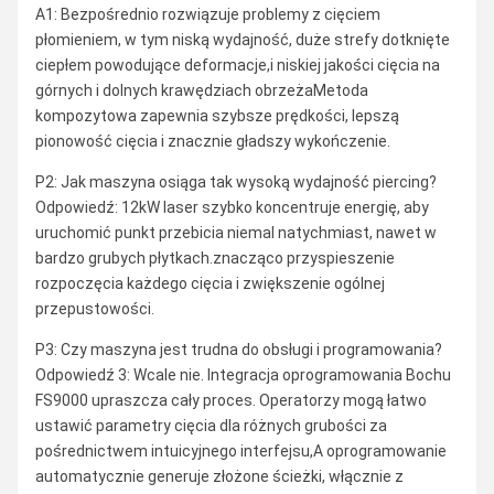
A1: Bezpośrednio rozwiązuje problemy z cięciem
płomieniem, w tym niską wydajność, duże strefy dotknięte
ciepłem powodujące deformacje,i niskiej jakości cięcia na
górnych i dolnych krawędziach obrzeżaMetoda
kompozytowa zapewnia szybsze prędkości, lepszą
pionowość cięcia i znacznie gładszy wykończenie.
P2: Jak maszyna osiąga tak wysoką wydajność piercing?
Odpowiedź: 12kW laser szybko koncentruje energię, aby
uruchomić punkt przebicia niemal natychmiast, nawet w
bardzo grubych płytkach.znacząco przyspieszenie
rozpoczęcia każdego cięcia i zwiększenie ogólnej
przepustowości.
P3: Czy maszyna jest trudna do obsługi i programowania?
Odpowiedź 3: Wcale nie. Integracja oprogramowania Bochu
FS9000 upraszcza cały proces. Operatorzy mogą łatwo
ustawić parametry cięcia dla różnych grubości za
pośrednictwem intuicyjnego interfejsu,A oprogramowanie
automatycznie generuje złożone ścieżki, włącznie z