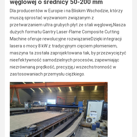
węglowej o średnicy 50-200 mm
Dla producentów w Europie i na Bliskim Wschodzie, którzy
muszą sprostać wyzwaniom związanym z
przetwarzaniem ultra grubych płyt ze stali węglowej,Nasza
dużych formatu Gantry Laser-Flame Composite Cutting
Machine oferuje rewolucyjne rozwiązanieDzięki integracji
lasera o mocy 8 kW z tradycyjnym cięciem płomieniem,
maszyna ta została zaprojektowana tak, by przezwyciężyć
nieefektywność samodzielnych procesów, zapewniając
niezrównaną prędkość, precyzję,i wszechstronność w
zastosowaniach przemysłu ciężkiego.