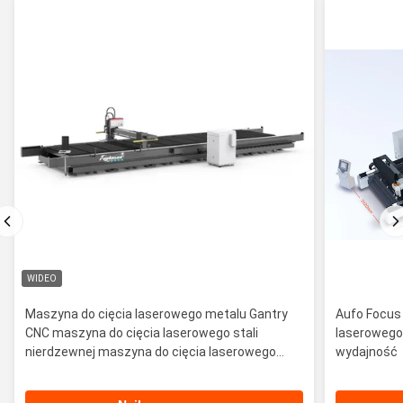
WIDEO
Maszyna do cięcia laserowego metalu Gantry
Aufo Focus
CNC maszyna do cięcia laserowego stali
laserowego
nierdzewnej maszyna do cięcia laserowego
wydajność
automatyczna maszyna do cięcia laserowego