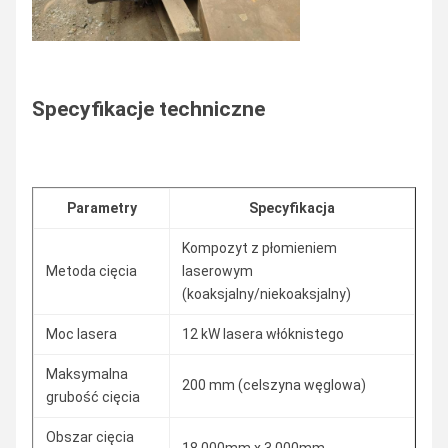
Specyfikacje techniczne
Parametry
Specyfikacja
Kompozyt z płomieniem
Metoda cięcia
laserowym
(koaksjalny/niekoaksjalny)
Moc lasera
12 kW lasera włóknistego
Maksymalna
200 mm (celszyna węglowa)
grubość cięcia
Obszar cięcia
18,000mm x 3,000mm