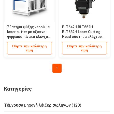
Σύστημα ψύξης νερού με
BLT642H BLT662H
laser cutter με έξυπνο
BLT682H Laser Cutting
ψηφιακό πίνακα ελέγχου
Head σύστημα ελέγχου
modbus επικοινωνίας
υπολογιστή laser cutting
Πάρτε την καλύτερη
Πάρτε την καλύτερη
βιομηχανικός ψυκτικός
cnc
τιμή
τιμή
νερού
1
Κατηγορίες
Τέμνουσα μηχανή λέιζερ σωλήνων
(120)