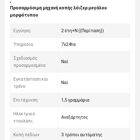
,
Προσαρμόσιμη μηχανή κοπής λέιζερ μεγάλου
μορφότυπου
Εγγύηση:
2 έτη+Ν ((Περίταση))
Υπηρεσία:
7x24hs
Σχεδιασμός
Ναί
προσαρμοσμένο:
Εγκατάσταση και
Ναί
τρένο:
Επιτάχυνση:
1,5 γραμμάρια
Ηλεκτρικό
Ανεξάρτητος
ντουλάπι:
Κοπή πεδίων
3 τρόποι αυτόματης