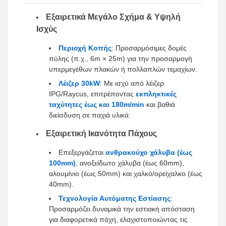
Εξαιρετικά Μεγάλο Σχήμα & Υψηλή
Ισχύς
Περιοχή Κοπής
: Προσαρμόσιμες δομές
πύλης (π.χ., 6m × 25m) για την προσαρμογή
υπερμεγέθων πλακών ή πολλαπλών τεμαχίων.
Λέιζερ 30kW
: Με ισχύ από λέιζερ
IPG/Raycus, επιτρέποντας
εκπληκτικές
ταχύτητες έως και 180m/min
και βαθιά
διείσδυση σε παχιά υλικά.
Εξαιρετική Ικανότητα Πάχους
Επεξεργάζεται
ανθρακούχο χάλυβα (έως
100mm)
, ανοξείδωτο χάλυβα (έως 60mm),
αλουμίνιο (έως 50mm) και χαλκό/ορείχαλκο (έως
40mm).
Τεχνολογία Αυτόματης Εστίασης
:
Προσαρμόζει δυναμικά την εστιακή απόσταση
για διαφορετικά πάχη, ελαχιστοποιώντας τις