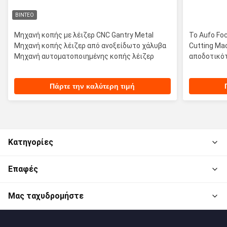
ΒΊΝΤΕΟ
Μηχανή κοπής με λέιζερ CNC Gantry Metal
Το Aufo Fo
Μηχανή κοπής λέιζερ από ανοξείδωτο χάλυβα
Cutting Ma
Μηχανή αυτοματοποιημένης κοπής λέιζερ
αποδοτικό
Πάρτε την καλύτερη τιμή
Κατηγορίες
Επαφές
Μας ταχυδρομήστε