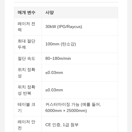
매개 변수
사양
레이저 전
30kW (IPG/Raycus)
력
최대 절단
100mm (탄소강)
두께
절단 속도
80~180m/min
위치 정확
≤0.03mm
성
위치 정확
≤0.03mm
성 반복
테이블 크
커스터마이징 가능 (예를 들어,
기
6000mm × 25000mm)
레이저 안
CE 인증, 1급 첨부
전