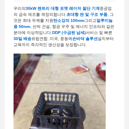
우리의
30kW 랜트리 대형 포맷 레이저 절단 기계
중공업
의 금속 제조를 재정의합니다.
초대형 판 및 구조 부품
, 그
것은 최대 두께를 지원
탄소강의 100mm
그리고
알루미늄
용 50mm
, 선박 건설, 항공 우주 및 에너지 인프라와 같은
분야에 이상적입니다.
DDP (수급된 납세)
서비스 및 빠른
30일 배송
유럽연합, 미국, 중동에
손바닥 솔루션
설치부터
교육까지 즉각적인 생산성을 보장합니다.