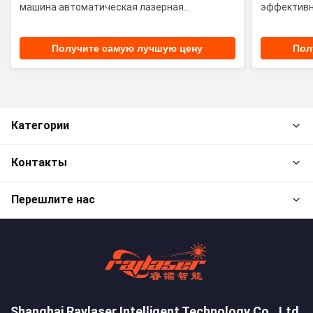
машина автоматическая лазерная
эффектив
резальная машина
Получите самую лучшую цену
Пол
Категории
Контакты
Перешлите нас
Shanghai Raylaser Intelligent Technology Co., Ltd.