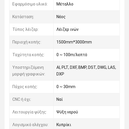
Εφαρμόσιμο υλικό:
Μέταλλο
Κατάσταση:
Νέος
Τύπος λέιζερ:
Λέιζερ ινών
Περιοχή κοπής:
1500mm*3000mm
Ταχύτητα κοπής:
0 ~ 100m/λεπτό
Υποστηριζόμενη
AI, PLT, DXF, BMP, DST, DWG, LAS,
μορφή γραφικών:
DXP
Πάχος κοπής:
0 ~ 30mm
CNC ή όχι:
Ναί
Λειτουργία ψύξης:
Ψύξη νερού
Λογισμικό ελέγχου:
Κυπρίκι