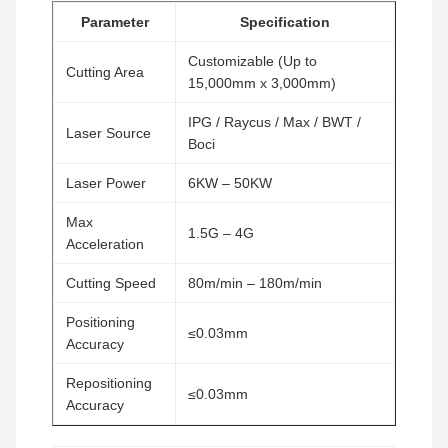
Parameter
Specification
Customizable (Up to
Cutting Area
15,000mm x 3,000mm)
IPG / Raycus / Max / BWT /
Laser Source
Boci
Laser Power
6KW – 50KW
Max
1.5G – 4G
Acceleration
Cutting Speed
80m/min – 180m/min
Positioning
≤0.03mm
Accuracy
Repositioning
≤0.03mm
Accuracy