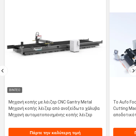
ΒΊΝΤΕΟ
Μηχανή κοπής με λέιζερ CNC Gantry Metal
Το Aufo Fo
Μηχανή κοπής λέιζερ από ανοξείδωτο χάλυβα
Cutting Ma
Μηχανή αυτοματοποιημένης κοπής λέιζερ
αποδοτικό
Πάρτε την καλύτερη τιμή