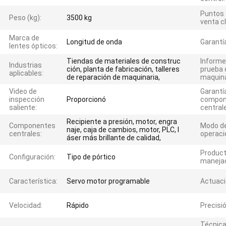
Puntos
Peso (kg):
3500 kg
venta c
Marca de
Longitud de onda
Garantí
lentes ópticos:
Tiendas de materiales de construc
Informe
Industrias
ción, planta de fabricación, talleres
prueba 
aplicables:
de reparación de maquinaria,
maquina
Video de
Garantí
inspección
Proporcionó
compon
saliente:
central
Recipiente a presión, motor, engra
Componentes
Modo d
naje, caja de cambios, motor, PLC, l
centrales:
operaci
áser más brillante de calidad,
Produc
Configuración:
Tipo de pórtico
maneja
Característica:
Servo motor programable
Actuaci
Velocidad:
Rápido
Precisió
Técnica