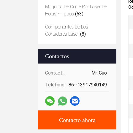
Re
Máquina De Corte Por Láser De
Co
Hojas Y Tubos
(53)
Componentes De Los
Cortadores Láser
(8)
Contactos
Contactos:
Mr. Guo
Teléfono:
86--13917940149
Contacto ahora