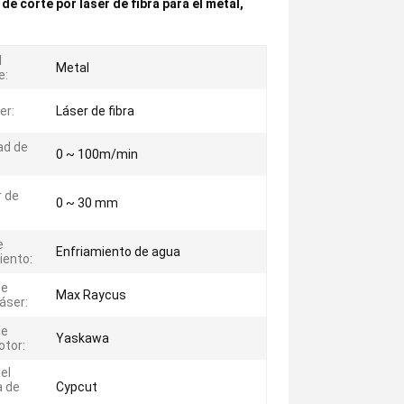
de corte por láser de fibra para el metal
,
l
Metal
e:
er:
Láser de fibra
ad de
0 ~ 100m/min
 de
0 ~ 30 mm
e
Enfriamiento de agua
iento:
de
Max Raycus
áser:
de
Yaskawa
tor:
el
a de
Cypcut