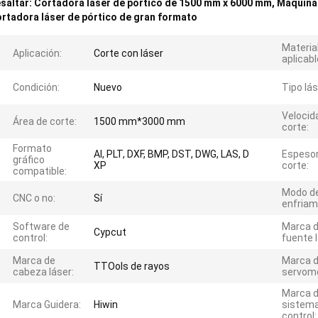
saltar:
Cortadora láser de pórtico de 1500 mm x 6000 mm
,
Máquina 
rtadora láser de pórtico de gran formato
Materia
Aplicación:
Corte con láser
aplicabl
Condición:
Nuevo
Tipo lás
Velocid
Área de corte:
1500 mm*3000 mm
corte:
Formato
AI, PLT, DXF, BMP, DST, DWG, LAS, D
Espesor
gráfico
XP
corte:
compatible:
Modo d
CNC o no:
Sí
enfriam
Software de
Marca 
Cypcut
control:
fuente l
Marca de
Marca 
TTOols de rayos
cabeza láser:
servomo
Marca d
Marca Guidera:
Hiwin
sistem
control: