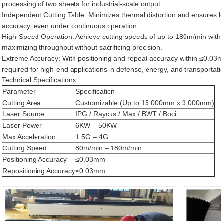
processing of two sheets for industrial-scale output.
Independent Cutting Table: Minimizes thermal distortion and ensures lo
accuracy, even under continuous operation.
High-Speed Operation: Achieve cutting speeds of up to 180m/min with
maximizing throughput without sacrificing precision.
Extreme Accuracy: With positioning and repeat accuracy within ≤0.03m
required for high-end applications in defense, energy, and transportati
Technical Specifications:
Parameter
Specification
Cutting Area
Customizable (Up to 15,000mm x 3,000mm)
Laser Source
IPG / Raycus / Max / BWT / Boci
Laser Power
6KW – 50KW
Max Acceleration
1.5G – 4G
Cutting Speed
80m/min – 180m/min
Positioning Accuracy
≤0.03mm
Repositioning Accuracy
≤0.03mm