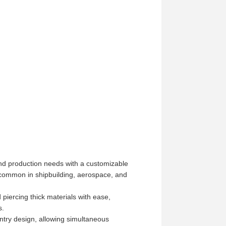
and production needs with a customizable
s common in shipbuilding, aerospace, and
iercing thick materials with ease,
s.
ntry design, allowing simultaneous