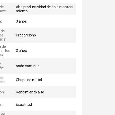
 de
Alta productividad de bajo manteni
lave:
miento
a:
3 años
 de
de
Proporcionó
ria:
a de
entes
3 años
es:
e
onda continua
ón:
tos
Chapa de metal
dos:
ón:
Rendimiento alto
n:
Exactitud
 de