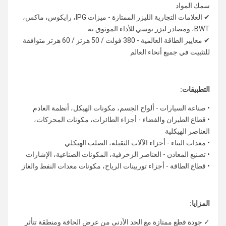
سمك المواد
✔ العلامات التجارية الليزر الممتازة - ميزات IPG، رايكوس، ماكس،
BWT، ومصادر ليزر بوسي للأداء الموثوق به
✔ معايير الطاقة العالمية - 380 فولت / 50 هرتز / 60 هرتز متوافقة
للتثبيت في جميع أنحاء العالم
التطبيقات:
• صناعة السيارات - ألواح الجسم، مكونات الهيكل، أنظمة العادم
• قطاع الطيران والفضاء - أجزاء الطائرات، مكونات المحركات،
العناصر الهيكلية
• معدات البناء - أجزاء الآلات الثقيلة، الصلب الهيكلي
• تصنيع المعادن - العناصر الزخرفية، المكونات الصناعية، الإشارات
• قطاع الطاقة - أجزاء توربينات الرياح، مكونات معدات النفط والغاز
المزايا:
✓ جودة قطع ممتازة مع الحد الأدنى من عرض الحافة ومنطقة تتأثر