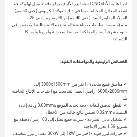
لدينا عالية الأداء CNC لقطة ليزر الألياف يوفر دقة لا مثيل لها وكفاءة
لقطع المعادن المختلفة، بما في ذلك الفولاذ الكربوني (حتى 50 مم) ،
الفولاذ المقاوم للصدأ (حتى 40 مم) ،و الألومنيوم (حتى 25
ملم)مصممة لتطبيقات صناعية عالمية، هذه الآلة مثالية للمصنعين في
جنوب شرق آسيا والمملكة العربية السعودية وأوروبا وأمريكا
الشمالية.
الخصائص الرئيسية والمواصفات التقنية:
✔ مناطق قطع متعددة - اختر من 3000x1500mm إلى
6000x2000mm أراضي العمل لتتناسب مع احتياجات الإنتاج الخاصة
بك
✔ القطع الدقيق للغاية - دقة تحديد الموقع ≤0.03mm ودقة إعادة
التثبيت ≤0.02mm تضمن نتائج خالية من الأخطاء
✔ تشغيل عالي السرعة - سرعة قطع تصل إلى 100 متر / دقيقة مع
تسريع 1.5G يعزز الإنتاجية
✔ خيارات ليزر قوية - اختر من 1kW إلى 30kW مصادر ليزر لمختلف