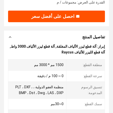
القدرة على العرض: مجموعات / م
احصل على أفضل سعر
تفاصيل المنتج
إبراز:
آلة قطع ليزر الألياف المغلقة
,
آلة قطع ليزر الألياف 3000 واط
,
آلة قطع الليزر للألياف Raycus
منطقة القطع:
1500 مم * 3000 مم
سرعة القطع:
0 ~ 100 م / دقيقة
تنسيق الرسوم
منظمة العفو الدولية ، PLT ، DXF ،
المدعومة:
BMP ، Dst ، Dwg ، LAS ، DXP
سمك القطع:
0~30مم