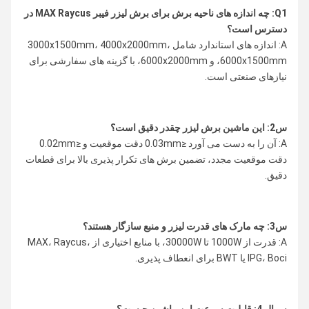
Q1: چه اندازه های ناحیه برش برای برش لیزر فیبر MAX Raycus در
دسترس است؟
A: اندازه های استاندارد شامل 3000x1500mm، 4000x2000mm،
6000x1500mm، و 6000x2000mm، با گزینه های سفارشی برای
نیازهای صنعتی است.
س2: این ماشین برش لیزر چقدر دقیق است؟
A: آن را به دست می آورد ≤0.03mm دقت موقعیت و ≤0.02mm
دقت موقعیت مجدد، تضمین برش های تکرار پذیری بالا برای قطعات
دقیق.
س3: چه مارک های قدرت لیزر و منبع سازگار هستند؟
A: قدرت از 1000W تا 30000W، با منابع اختیاری از MAX، Raycus،
IPG، Boci یا BWT برای انعطاف پذیری.
سوال 4: قابلیت سرعت این ماشین چیست؟