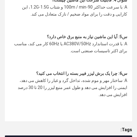
A: با سرعت حداکثر 90-100m / min و شتاب 1.2G-1.5G، این
کارایی و دقت را برای مواد ضخیم / نازک متعادل می کند.
س5: آیا این ماشین نیاز به منبع برق خاص دارد؟
A: با قدرت استاندارد AC380V/50Hz یا 60Hz کار می کند، مناسب
برای اکثر تاسیسات صنعتی است.
س6: چرا یک برش لیزر فیبر بسته را انتخاب می کنید؟
A: ساختار مهر و موم شده، تداخل گرد و غبار را کاهش می دهد،
ایمنی را افزایش می دهد و طول عمر منبع لیزر را 20 تا 30 درصد
افزایش می دهد.
Tags: