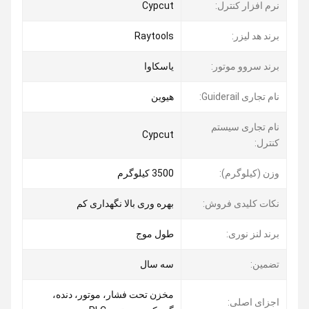
نرم افزار کنترل:
Cypcut
برند هد لیزر:
Raytools
برند سروو موتور:
یاسکاوا
نام تجاری Guiderail:
هیوین
نام تجاری سیستم
Cypcut
کنترل:
وزن (کیلوگرم):
3500 کیلوگرم
نکات کلیدی فروش:
بهره وری بالا نگهداری کم
برند لنز نوری:
طول موج
تضمین:
سه سال
مخزن تحت فشار، موتور، دنده،
اجزای اصلی: