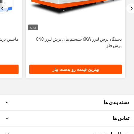
ویدیو
دستگاه برش لیزر 6KW سیستم های برش لیزر CNC
ماشین برش لیزر
برش فلز
بهترین قیمت رو بدست بیار
دسته بندی ها
تماس ها