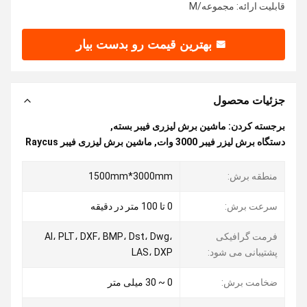
قابلیت ارائه: مجموعه/M
بهترین قیمت رو بدست بیار
جزئیات محصول
برجسته کردن:
ماشین برش لیزری فیبر بسته
,
دستگاه برش لیزر فیبر 3000 وات
,
ماشین برش لیزری فیبر Raycus
منطقه برش:
1500mm*3000mm
سرعت برش:
0 تا 100 متر در دقیقه
فرمت گرافیکی
AI، PLT، DXF، BMP، Dst، Dwg،
پشتیبانی می شود:
LAS، DXP
ضخامت برش:
0 ~ 30 میلی متر