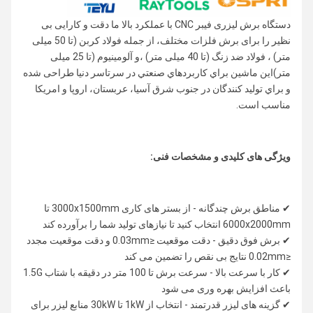
دستگاه برش لیزری فیبر CNC با عملکرد بالا ما دقت و کارایی بی
نظیر را برای برش فلزات مختلف، از جمله فولاد کربن (تا 50 میلی
متر) ، فولاد ضد زنگ (تا 40 میلی متر) ،و آلومینیوم (تا 25 میلی
متر)اين ماشين براي کاربردهاي صنعتي در سرتاسر دنيا طراحی شده
و براي توليد کنندگان در جنوب شرق آسيا، عربستان، اروپا و امريکا
مناسب است.
ویژگی های کلیدی و مشخصات فنی:
✔ مناطق برش چندگانه - از بستر های کاری 3000x1500mm تا
6000x2000mm انتخاب کنید تا نیازهای تولید شما را برآورده کند
✔ برش فوق دقیق - دقت موقعیت ≤0.03mm و دقت موقعیت مجدد
≤0.02mm نتایج بی نقص را تضمین می کند
✔ کار با سرعت بالا - سرعت برش تا 100 متر در دقیقه با شتاب 1.5G
باعث افزایش بهره وری می شود
✔ گزینه های لیزر قدرتمند - انتخاب از 1kW تا 30kW منابع لیزر برای