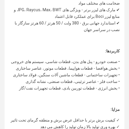
ضخامت های مختلف مواد
✔ مارک های لیزر برتر - ویژگی های IPG، Raycus، Max، BWT، و
منابع لیزر Boci برای عملکرد قابل اعتماد
✔ استاندارد جهانی برق - 380 ولت / 50 هرتز / 60 هرتز سازگار با
نصب در سراسر جهان
کاربردها:
• صنعت خودرو - پنل های بدن، قطعات شاسی، سیستم های خروجی
• بخش هوافضا - قطعات هواپیما، قطعات موتور، عناصر ساختاری
• تجهیزات ساختمانی - قطعات ماشین آلات سنگین، فولاد ساختاری
• ساخت فلز - عناصر تزئینی، قطعات صنعتی، نشانه گذاری
• بخش انرژی - قطعات توربین بادی، قطعات تجهیزات نفت/گاز
مزایا:
✓ کیفیت برش برتر با حداقل عرض برش و منطقه گرمای تحت تاثیر
✓ بهره وری تولید بالا زمان تولید را کاهش می دهد