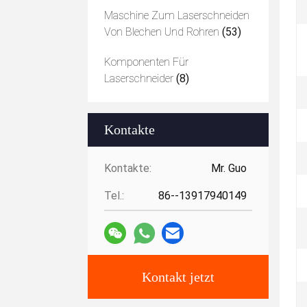
Maschine Zum Laserschneiden
Von Blechen Und Rohren
(53)
Komponenten Für
Laserschneider
(8)
Kontakte
Kontakte:
Mr. Guo
Tel.:
86--13917940149
Kontakt jetzt