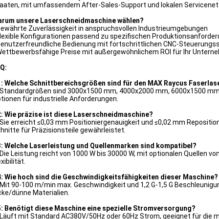
aaten, mit umfassendem After-Sales-Support und lokalen Servicene
rum unsere Laserschneidmaschine wählen?
Bewährte Zuverlässigkeit in anspruchsvollen Industrieumgebungen
Flexible Konfigurationen passend zu spezifischen Produktionsanforde
Benutzerfreundliche Bedienung mit fortschrittlichen CNC-Steuerung
Wettbewerbsfähige Preise mit außergewöhnlichem ROI für Ihr Unter
Q:
: Welche Schnittbereichsgrößen sind für den MAX Raycus Faserlas
 Standardgrößen sind 3000x1500 mm, 4000x2000 mm, 6000x1500 mm
tionen für industrielle Anforderungen.
: Wie präzise ist diese Laserschneidmaschine?
 Sie erreicht ≤0,03 mm Positioniergenauigkeit und ≤0,02 mm Repositi
hnitte für Präzisionsteile gewährleistet.
: Welche Laserleistung und Quellenmarken sind kompatibel?
 Die Leistung reicht von 1000 W bis 30000 W, mit optionalen Quellen vo
xibilität.
: Wie hoch sind die Geschwindigkeitsfähigkeiten dieser Maschine?
 Mit 90-100 m/min max. Geschwindigkeit und 1,2 G-1,5 G Beschleunigung
cke/dünne Materialien.
: Benötigt diese Maschine eine spezielle Stromversorgung?
 Läuft mit Standard AC380V/50Hz oder 60Hz Strom, geeignet für die m