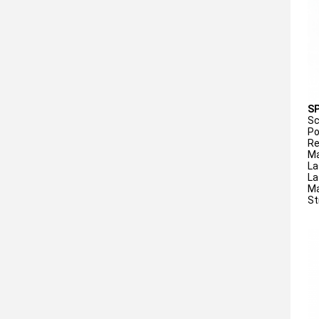
SP
Sc
Po
Re
Ma
La
La
Ma
St