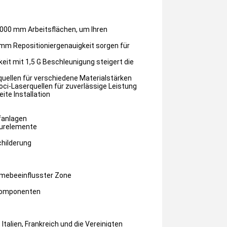
000 mm Arbeitsflächen, um Ihren
 mm Repositioniergenauigkeit sorgen für
it mit 1,5 G Beschleunigung steigert die
quellen für verschiedene Materialstärken
ci-Laserquellen für zuverlässige Leistung
ite Installation
fanlagen
turelemente
childerung
rmebeeinflusster Zone
-Komponenten
Italien, Frankreich und die Vereinigten