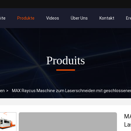
ite
Produkte
Videos
Über Uns
Kontakt
Er
Produits
den
>
MAX Raycus Maschine zum Laserschneiden mit geschlossener
MA
La