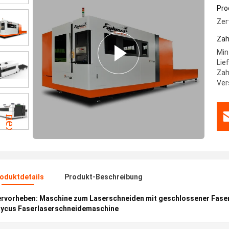
Fa
Pro
Zer
Zah
Min
Lie
Zah
Ver
oduktdetails
Produkt-Beschreibung
rvorheben:
Maschine zum Laserschneiden mit geschlossener Fase
ycus Faserlaserschneidemaschine