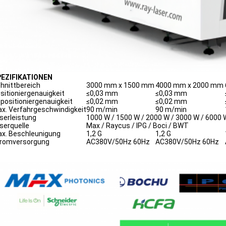
EZIFIKATIONEN
hnittbereich
3000 mm x 1500 mm
4000 mm x 2000 mm
sitioniergenauigkeit
≤0,03 mm
≤0,03 mm
positioniergenauigkeit
≤0,02 mm
≤0,02 mm
x. Verfahrgeschwindigkeit
90 m/min
90 m/min
serleistung
1000 W / 1500 W / 2000 W / 3000 W / 6000 
serquelle
Max / Raycus / IPG / Boci / BWT
x. Beschleunigung
1,2 G
1,2 G
romversorgung
AC380V/50Hz 60Hz
AC380V/50Hz 60Hz