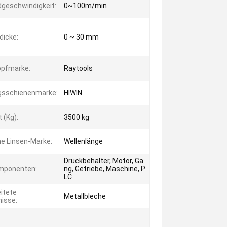
geschwindigkeit:
0~100m/min
dicke:
0 ~ 30 mm
opfmarke:
Raytools
gsschienenmarke:
HIWIN
 (Kg):
3500 kg
e Linsen-Marke:
Wellenlänge
Druckbehälter, Motor, Ga
mponenten:
ng, Getriebe, Maschine, P
LC
itete
Metallbleche
isse: