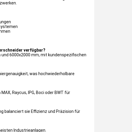
tzwerken.
rungen
ssystemen
nehmen
erschneider verfügbar?
 und 6000x2000 mm, mit kundenspezifischen
oniergenauigkeit, was hochwiederholbare
n MAX, Raycus, IPG, Boci oder BWT für
 balanciert sie Effizienz und Präzision für
eisten Industrieanlagen.