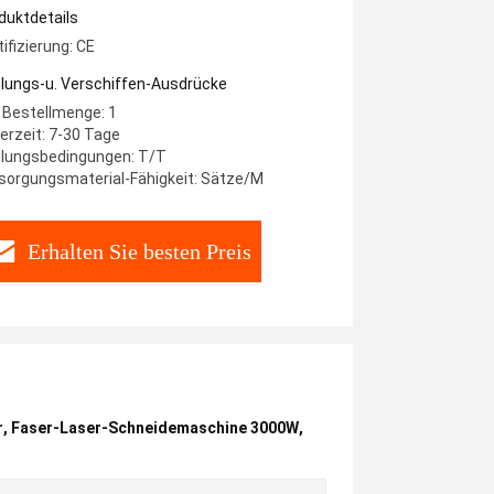
ser
duktdetails
tifizierung: CE
lungs-u. Verschiffen-Ausdrücke
 Bestellmenge: 1
ferzeit: 7-30 Tage
lungsbedingungen: T/T
sorgungsmaterial-Fähigkeit: Sätze/M
Erhalten Sie besten Preis
r
,
Faser-Laser-Schneidemaschine 3000W
,