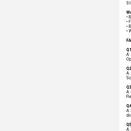
St
Wa
• 
• 
• 
• 
FA
Q1
A:
Op
Q2
A:
Sc
Q3
A:
Fle
Q4
A:
di
Q5
A: