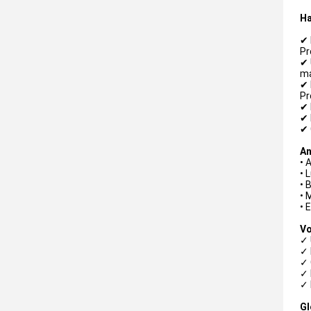
Ha
✔ 
Pr
✔ 
ma
✔ 
Pr
✔ 
✔ 
✔ 
A
• 
• 
• 
• 
• 
Vo
✓ 
✓ 
✓ 
✓ 
✓ 
Gl