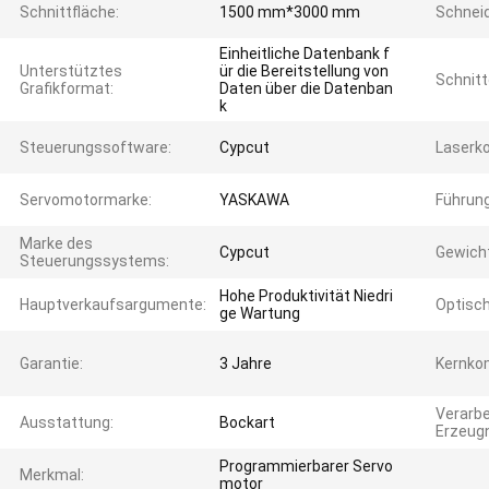
Schnittfläche:
1500 mm*3000 mm
Schneid
Einheitliche Datenbank f
Unterstütztes
ür die Bereitstellung von
Schnitt
Grafikformat:
Daten über die Datenban
k
Steuerungssoftware:
Cypcut
Laserk
Servomotormarke:
YASKAWA
Führun
Marke des
Cypcut
Gewicht
Steuerungssystems:
Hohe Produktivität Niedri
Hauptverkaufsargumente:
Optisch
ge Wartung
Garantie:
3 Jahre
Kernko
Verarbe
Ausstattung:
Bockart
Erzeugn
Programmierbarer Servo
Merkmal:
motor