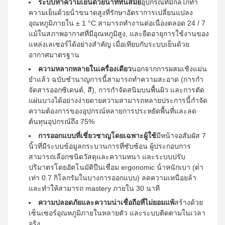
ระบบทําความเย็นด้วยน้ําที่ทันสมัย
อุปกรณ์ที่มีกลไกทํา
ความเย็นด้วยน้ําขนาดสูงที่รักษาอัตราการเปลี่ยนแปลง
อุณหภูมิภายใน ± 1 °C.สามารถทํางานต่อเนื่องตลอด 24 / 7
แม้ในสภาพอากาศที่มีอุณหภูมิสูง, และยืดอายุการใช้งานของ
แหล่งเลเซอร์ได้อย่างสําคัญ เมื่อเทียบกับระบบเย็นด้วย
อากาศมาตรฐาน
ความหลากหลายในเครื่องเดียว
นอกจากการผสมเชิงแม่น
ยําแล้ว ฉบับชํานาญการนี้สามารถทําความสะอาด (การกํา
จัดสารออกซิเดนต์, สี), การกําจัดสนิมบนพื้นผิว และการตัด
แผ่นบางได้อย่างง่ายดายความสามารถหลายประการนี้กําจัด
ความต้องการของอุปกรณ์หลายการประหยัดพื้นที่และลด
ต้นทุนอุปกรณ์ถึง 75%
การออกแบบที่เชี่ยวชาญโดยเฉพาะผู้ใช้
มีหน้าจอสัมผัส 7
นิ้วที่มีระบบข้อมูลกระบวนการที่ซับซ้อน ผู้ประกอบการ
สามารถเลือกชนิดวัสดุและความหนา และระบบปรับ
ปริมาตรโดยอัตโนมัติปืนเชื่อม ergonomic น้ําหนักเบา (ต่ํา
เท่า 0.7 กิโลกรัมในบางการออกแบบ) ลดความเหนื่อยล้า
และทําให้สามารถ mastery ภายใน 30 นาที
ความปลอดภัยและความน่าเชื่อถือที่ไม่ยอมแพ้
สร้างด้วย
เซ็นเซอร์อุณหภูมิภายในหลายตัว และระบบติดตามในเวลา
จริง