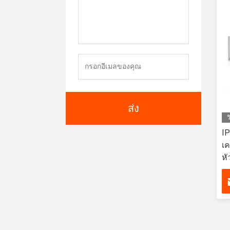
ส่ง
ว
I
เค
หั