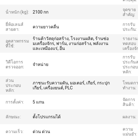
จุดขาย
น้ําหนัก (kg):
2100 กก
สําคัญ:
ยี่ห้อเลนส์
การรับ
ความยาวคลื่น
สายตา:
ประกัน:
ร้านค้าวัสดุก่อสร้าง, โรงงานผลิต, ร้านซ่อ
รายงาน
อุตสาหกรรม
มเครื่องจักร, ฟาร์ม, งานก่อสร้าง, พลังงาน
ทดสอบ
ที่ใช้:
และเหมืองแร่, อื่น
เครื่องจั
การรับ
วิดีโอการ
ประกันส
จําหน่าย
ตรวจออก:
ประกอบ
หลัก:
ส่วน
ภาชนะรับความดัน, มอเตอร์, เกียร์, กระปุก
โหมดก
ประกอบ
เกียร์, เครื่องยนต์, PLC
ทำงาน:
หลัก:
จัดการ
การตั้งค่า:
5 แกน
สินค้า:
ลักษณะ:
ตั้งโปรแกรมได้
ผลงาน:
ความ
ความเร็ว:
ด่วน ด่วน
แม่นยำ: