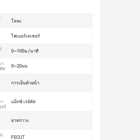
้
โลหะ
ไฟเบอร์เลเซอร์
ว
0~100ม./นาที
นา
0~20มม
ัด:
ม
การเย็นด้วยน้ํา
มา
แม็กซ์ เรย์คัส
อร์:
ยาสกาวะ
บบ
FSCUT