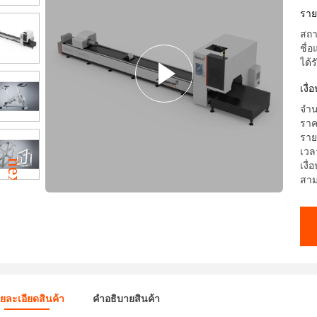
เห
ราย
สถาน
ชื่
ได้
เงื
จำนว
ราค
ราย
เวล
เงื
สาม
ยละเอียดสินค้า
คําอธิบายสินค้า