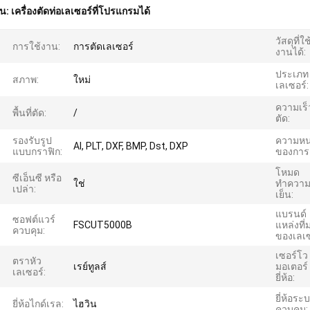
้น:
เครื่องตัดท่อเลเซอร์ที่โปรแกรมได้
วัสดุที่ใช
การใช้งาน:
การตัดเลเซอร์
งานได้:
ประเภท
สภาพ:
ใหม่
เลเซอร์:
ความเร็
พื้นที่ตัด:
/
ตัด:
รองรับรูป
ความห
AI, PLT, DXF, BMP, Dst, DXP
แบบกราฟิก:
ของการต
โหมด
ซีเอ็นซี หรือ
ใช่
ทำควา
เปล่า:
เย็น:
แบรนด์
ซอฟต์แวร์
FSCUT5000B
แหล่งที่
ควบคุม:
ของเลเซ
เซอร์โว
ตราหัว
เรย์ทูลส์
มอเตอร์
เลเซอร์:
ยี่ห้อ:
ยี่ห้อระ
ยี่ห้อไกด์เรล:
ไฮวิน
ควบคุม: