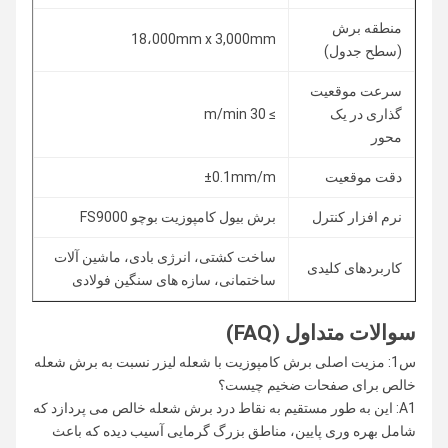
منطقه برش
18،000mm x 3,000mm
(سطح جدول)
سرعت موقعیت
گذاری در یک
≥ 30 m/min
محور
دقت موقعیت
±0.1mm/m
نرم افزار کنترل
برش بیول کامپوزیت بوچو FS9000
ساخت کشتی، انرژی بادی، ماشین آلات
کاربردهای کلیدی
ساختمانی، سازه های سنگین فولادی
سوالات متداول (FAQ)
س1: مزیت اصلی برش کامپوزیت با شعله لیزر نسبت به برش شعله
خالص برای صفحات ضخیم چیست؟
A1: این به طور مستقیم به نقاط درد برش شعله خالص می پردازد که
شامل بهره وری پایین، مناطق بزرگ گرمایی آسیب دیده که باعث