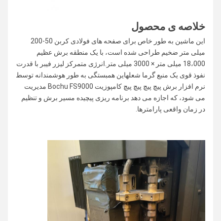
خلاصه ی محصول
این ماشین به طور خاص برای صفحه های فولادی کربن 50-200
میلی متر ضخیم طراحی شده است، با یک منطقه برش عظیم
18،000 میلی متر × 3000 میلی متر.انرژی متمرکز لیزر فیبر با قدرت
نفوذ قوی یک منبع گرما شعلهاین همبستگی به طور هوشمندانه توسط
نرم افزار برش پیچ پیچ پیچ پیچ کامپوزیت Bochu FS9000 مدیریت
می شود، که اجازه می دهد برنامه ریزی پیچیده مسیر برش و تنظیم
در زمان واقعی پارامترها.