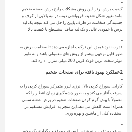
کیفیت برش برتر: این روش مشکلات رایج برش صفحه ضخیم
مانند تغییر شکل شدید، فروپاشی ذوب در لبه بالایی از کرف و
چسبندگی ضخامت در طرف پایین را حل می کند.نتیجه یک لبه
برش با عمودی عالی و یک لبه صاف استسطح با کیفیت بالا
قدرت نفوذ عمیق: این ترکیب اجازه می دهد تا ضخامت برش به
طور قابل توجهی بیشتر از روش های معمولی باشد و به طور
موثر سخت ترین فولاد کربن 200 میلی متر را اداره کند.
2عملکرد بهبود یافته برای صفحات ضخیم
کارایی سوراخ کردن بالا: انرژی لیزر متمرکز سوراخ کردن را به
سرعت آغاز می کند و به طور چشمگیری زمان انتظار را که
معمولاً با پیش گرم کردن صفحات ضخیم در برش شعله سنتی
همراه است کاهش می دهد.این منجر به افزایش مستقیم در
استفاده کلی از ماشین و بهره وری.
سرعت و دقت بهینه شده: با سرعت موقعیت گذاری یک محور