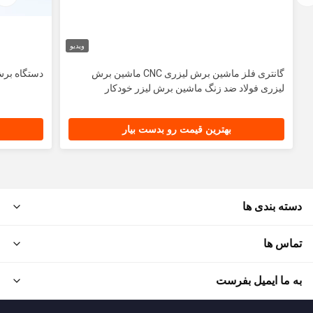
ویدیو
گانتری فلز ماشین برش لیزری CNC ماشین برش
دستگاه برش لیزری  Focus
لیزری فولاد ضد زنگ ماشین برش لیزر خودکار
بهترین قیمت رو بدست بیار
دسته بندی ها
تماس ها
به ما ایمیل بفرست