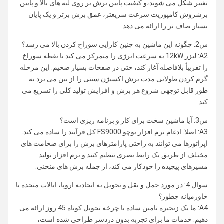
تغییر شکل می شوند،و کیفیت پایین برش بر روی لبه های بالا و پایین
برشروش کامپوزیت سرعت سریعتر، عمق برش برتر و یک پایان
بسیار صاف تر را ارائه می دهد.
س2: چگونه این ماشین به چنین کارایی سوراخ کردن بالا می رسد؟
A2: لیزر 12kW به سرعت انرژی را متمرکز می کند تا نقطه سوراخ
را تقریباً بلافاصله آغاز کند، حتی در صفحات بسیار ضخیم. این مرحله
گرم کردن طولانی مدت برش اکسیژن سنتی را از بین می برد.به
طور قابل توجهی شروع هر برش و افزایش تولید کلی را تسریع می
کند.
س3: آیا ماشین سخت برای کار و برنامه ریزی است؟
A3: اصلا. ادغام نرم افزار بوچو FS9000 کل فرآیند را ساده می کند.
اپراتورها می توانند به راحتی پارامترهای برش را برای ضخامت های
مختلف از طریق یک رابط بصری تنظیم کنند.و نرم افزار تولید
مسیرهای پیچیده را خودکار می کند، از جمله برش های منحنی.
سوال 4: در مورد حمل و نقل و تحویل به اتحادیه اروپا، ایالات متحده یا
خاورمیانه چطور؟
A4: ما یک زنجیره تامین ساده با چرخه تحویل کوتاه 45 روز ارائه می
دهیم. خدمات ما برای تجربه بدون دردسر طراحی شده است،