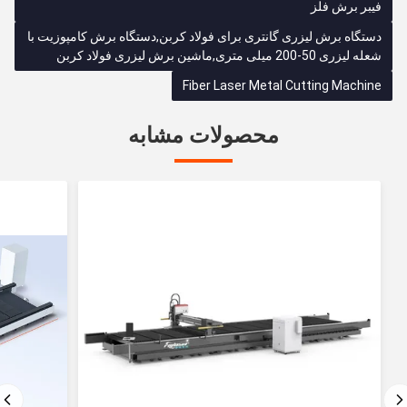
فیبر برش فلز
دستگاه برش لیزری گانتری برای فولاد کربن,دستگاه برش کامپوزیت با
شعله لیزری 50-200 میلی متری,ماشین برش لیزری فولاد کربن
Fiber Laser Metal Cutting Machine
محصولات مشابه