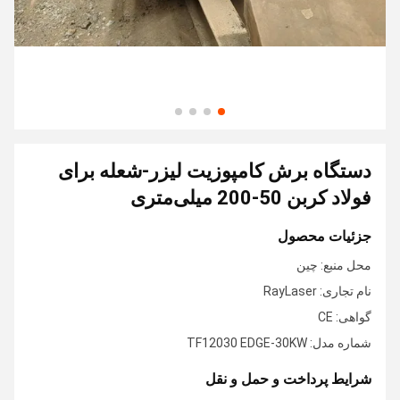
دستگاه برش کامپوزیت لیزر-شعله برای
فولاد کربن 50-200 میلی‌متری
جزئیات محصول
محل منبع: چین
نام تجاری: RayLaser
گواهی: CE
شماره مدل: TF12030 EDGE-30KW
شرایط پرداخت و حمل و نقل