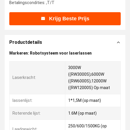
Betalingscondities: ,T/T
Krijg Beste Prijs
Productdetails
Markeren:
Robotsysteem voor laserlassen
3000W
((RW3000S);6000W
Laserkracht:
((RW6000S);12000W
((RW12000S) Op maat
lassenlijst:
1*1,5M (op maat)
Roterende lijst:
1.6M (op maat)
250/600/1500KG (op
Laadgewicht: