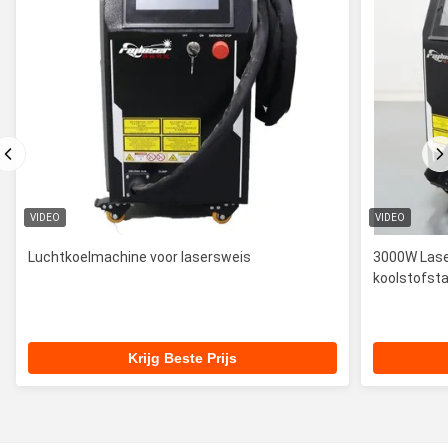
VIDEO
VIDEO
Luchtkoelmachine voor lasersweis
3000W Lase
koolstofsta
Krijg Beste Prijs