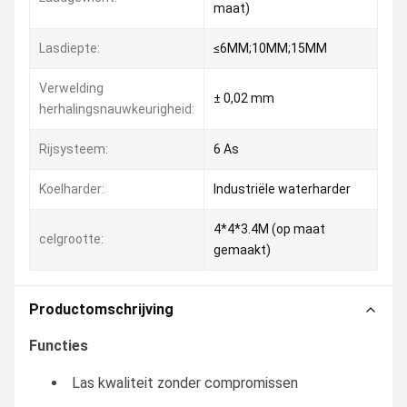
maat)
Lasdiepte:
≤6MM;10MM;15MM
Verwelding
± 0,02 mm
herhalingsnauwkeurigheid:
Rijsysteem:
6 As
Koelharder:
Industriële waterharder
4*4*3.4M (op maat
celgrootte:
gemaakt)
Productomschrijving
Functies
Las kwaliteit zonder compromissen