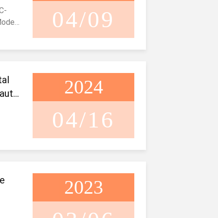
C-
04/09
Model
 3000
W 2000
iepte
al
mm
2024
 ≤ 4
 auto
区域/
04/16
m/ Op
ls
ste
en en
g
de
rk
2023
teem
e hele