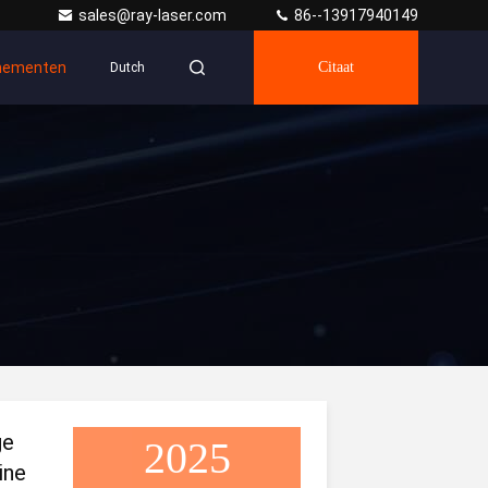
sales@ray-laser.com
86--13917940149
nementen
Citaat
Dutch
ge
2025
ine