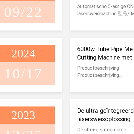
Automatische 5-assige CN
09/22
lasersweismachine 型号/ 
AW 1500 P AW 2000 P AW
P 功率Laserkracht. 1500 
W 3000 W 典型有效??
diep/TypischVerweldingsd
6000w Tube Pipe Met
2024
SS≤3 mm SS≤4 mm SS≤6
Aluminium≤3 mm Aluminium
Cutting Machine met
mm Aluminium ≤ 6 mm 接
focus snijkop
Productbeschrijving
10/17
Werktafel 500*300*300m
Productbeschrijving
maat 接 precisie/Welding
Professionele producten a
herhaling ...
volgt: 1) Het volledig gela
structurele framemetgloei
gritstralen, geen vervormin
De ultra-geïntegreer
2023
meer dan 10 jaar. 2) Topme
voor de
lasersweisoplossing
mechanischebewegingsys
De ultra-geïntegreerde
garandeert precisie voor d