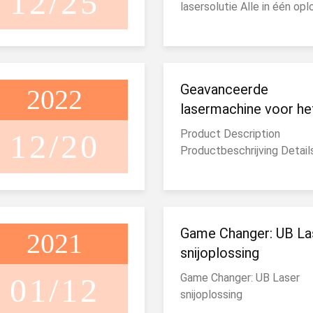
12/25
lasersolutie Alle in één opl
levensduur van de machine.
voeding en las
geselecteer...
Geavanceerde
2022
lasermachine voor he
snijden van metaalpla
Product Description
12/20
en buizen uit een
Productbeschrijving Detail
gecombineerde
Afbeeldingen
ontwerpwerkstroom
Game Changer: UB La
2021
snijoplossing
Game Changer: UB Laser
01/12
snijoplossing