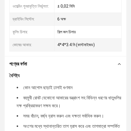
ওয়েল্ডিং পুনরাবৃত্তি নির্ভুলতা:
± 0,02 মিমি
ড্রাইভিং সিস্টেম:
6 অক্ষ
কুলিং চিলার:
শিল্প জল চিলার
কোষের আকার:
4*4*3.4 মি (কাস্টমাইজড)
পণ্যের বর্ণনা
বৈশিষ্ট্য
কোন আপোস ছাড়াই ঢালাই গুণমান
বহুমুখী রোবট যেকোনো আকারের যন্ত্রাংশ সহ বিভিন্ন ধরণের ধাতুগুলির
দক্ষ প্রক্রিয়াকরণ সক্ষম করে।
সময় বাঁচান, বর্জ্য হ্রাস করুন এবং দক্ষতা সর্বাধিক করুন।
অংশের মধ্যে স্থানান্তরিত তাপ হ্রাস করে এবং তাপমাত্রা সম্পর্কিত