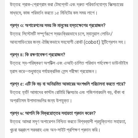
উত্তর: প্রাক-প্রোগ্রাম করা টেমপ্লেট এবং দ্রুত পরিবর্তনযোগ্য ফিক্সচারের
মাধ্যমে, কাজ পরিবর্তন করতে ১৫ মিনিটের কম সময় লাগে।
প্রশ্ন ৩: অপারেশনের সময় কি মানুষের হস্তক্ষেপের প্রয়োজন?
উত্তর: সিস্টেমটি সম্পূর্ণরূপে স্বয়ংক্রিয়ভাবে চলে, ম্যানুয়াল লোডিং/
আনলোডিংয়ের জন্য ঐচ্ছিকভাবে সহযোগী রোবট (cobot) ইন্টিগ্রেশন সহ।
প্রশ্ন ৪: কি রক্ষণাবেক্ষণ প্রয়োজন?
উত্তর: স্ব-পরিষ্করণ অপটিক্স এবং এআই-চালিত পরিধান পর্যবেক্ষণ ডাউনটাইম
হ্রাস করে—শুধুমাত্র পর্যায়ক্রমিক লেন্স পরীক্ষা প্রয়োজন।
প্রশ্ন ৫: এটি কি বড় বা অনিয়মিত আকারের অংশগুলি পরিচালনা করতে পারে?
উত্তর: হ্যাঁ! আমাদের কাস্টম রোটারি ফিক্সচার এবং পজিশনারগুলি বড়, বাঁকা বা
অপ্রতিসম উপাদানগুলির জন্য উপযুক্ত।
প্রশ্ন ৬: আপনি কি বিক্রয়োত্তর সহায়তা প্রদান করেন?
উত্তর: আমরা মসৃণ অপারেশন নিশ্চিত করতে বিশ্বব্যাপী প্রযুক্তিগত সহায়তা,
খুচরা যন্ত্রাংশ সরবরাহ এবং অন-সাইট প্রশিক্ষণ প্রদান করি।