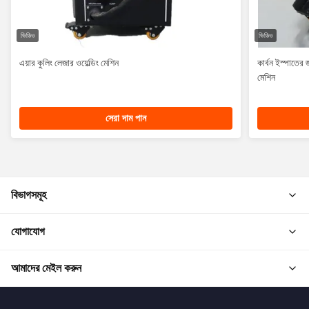
ভিডিও
ভিডিও
এয়ার কুলিং লেজার ওয়েল্ডিং মেশিন
কার্বন ইস্পাতের
মেশিন
সেরা দাম পান
বিভাগসমূহ
যোগাযোগ
আমাদের মেইল করুন