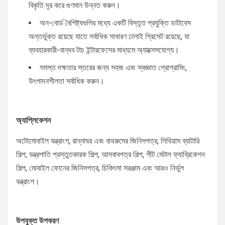
বিকৃতি দূর করে গুণমান উন্নত করুন।
অন-বোর্ড বৈশিষ্ট্যগুলির মধ্যে একটি বিস্তৃত প্রযুক্তি ডাটাবেস
অন্তর্ভুক্ত রয়েছে যাতে সর্বাধিক সাধারণ ঢালাই প্রিসেট রয়েছে, যা
ব্যবহারকারী-বান্ধব টাচ ইন্টারফেসের মাধ্যমে অ্যাক্সেসযোগ্য।
সমস্ত দক্ষতার স্তরের জন্য সহজ এবং স্বজ্ঞাত প্রোগ্রামিং,
উৎপাদনশীলতা সর্বাধিক করুন।
অ্যাপ্লিকেশন
অটোমোবাইল যন্ত্রাংশ, রান্নাঘর এবং বাথরুমের জিনিসপত্র, লিথিয়াম ব্যাটারি
শিল্প, যন্ত্রপাতি প্রস্তুতকারক শিল্প, আসবাবপত্র শিল্প, শীট মেটাল ফ্যাব্রিকেশন
শিল্প, মোবাইল ফোনের জিনিসপত্র, চিকিৎসা সরঞ্জাম এবং আরও নির্ভুল
যন্ত্রাংশ।
উপযুক্ত উপকরণ