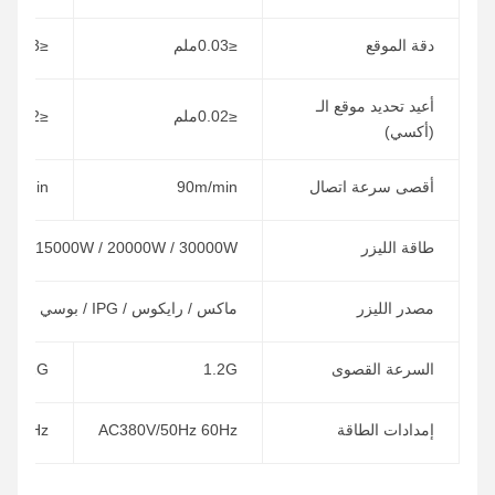
دقة الموقع
≤0.03ملم
≤0.03ملم
أعيد تحديد موقع الـ
≤0.02ملم
≤0.02ملم
(أكسي)
أقصى سرعة اتصال
90m/min
0m/min
طاقة الليزر
00W / 15000W / 20000W / 30000W
مصدر الليزر
ماكس / رايكوس / IPG / بوسي / BWT
السرعة القصوى
1.2G
1.2G
إمدادات الطاقة
AC380V/50Hz 60Hz
z 60Hz