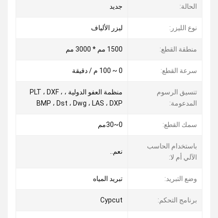
الحالة:
جديد
نوع الليزر:
ليزر الألياف
منطقة القطع:
1500 مم * 3000 مم
سرعة القطع:
0 ~ 100 م / دقيقة
تنسيق الرسوم
منظمة العفو الدولية ، PLT ، DXF ،
المدعومة:
BMP ، Dst ، Dwg ، LAS ، DXP
سمك القطع:
0~30مم
باستخدام الحاسب
نعم..
الآلي أم لا:
وضع التبريد:
تبريد المياه
برنامج التحكم:
Cypcut