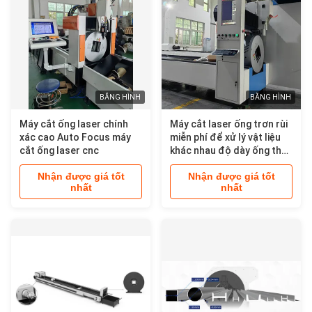
BĂNG HÌNH
BĂNG HÌNH
Máy cắt ống laser chính
Máy cắt laser ống trơn rùi
xác cao Auto Focus máy
miễn phí để xử lý vật liệu
cắt ống laser cnc
khác nhau độ dày ống thép
máy cắt laser
Nhận được giá tốt
Nhận được giá tốt
nhất
nhất