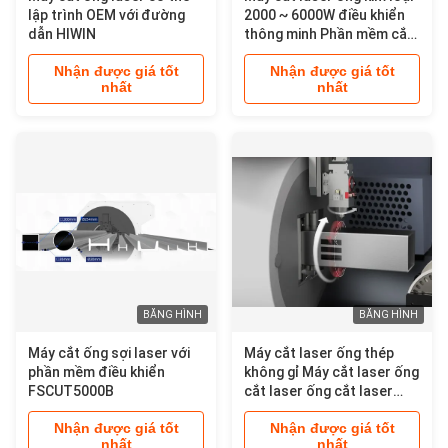
lập trình OEM với đường
2000 ~ 6000W điều khiển
dẫn HIWIN
thông minh Phần mềm cắt
laser ống kim loại máy cắt
Nhận được giá tốt
Nhận được giá tốt
ống cnc
nhất
nhất
BĂNG HÌNH
BĂNG HÌNH
Máy cắt ống sợi laser với
Máy cắt laser ống thép
phần mềm điều khiển
không gỉ Máy cắt laser ống
FSCUT5000B
cắt laser ống cắt laser
ống sợi máy cắt laser
Nhận được giá tốt
Nhận được giá tốt
nhất
nhất