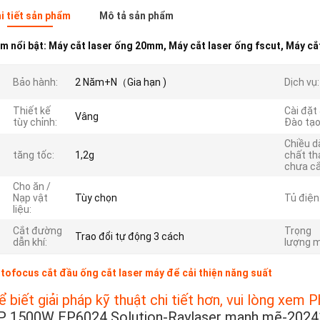
i tiết sản phẩm
Mô tả sản phẩm
m nổi bật:
Máy cắt laser ống 20mm
,
Máy cắt laser ống fscut
,
Máy cắ
Bảo hành:
2 Năm+N（Gia hạn )
Dịch vụ:
Thiết kế
Cài đặt
Vâng
tùy chỉnh:
Đào tạo
Chiều d
tăng tốc:
1,2g
chất th
chưa cắ
Cho ăn /
Nạp vật
Tùy chọn
Tủ điện
liệu:
Cắt đường
Trọng
Trao đổi tự động 3 cách
dẫn khí:
lượng m
tofocus cắt đầu ống cắt laser máy để cải thiện năng suất
ể biết giải pháp kỹ thuật chi tiết hơn, vui lòng xem P
P 1500W EP6024 Solution-Raylaser mạnh mẽ-202412