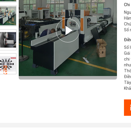
Chi
Ngu
Hàn
Chứ
Số 
Điề
Số 
Giá
chi
như
Thờ
Điề
Tây
Khả