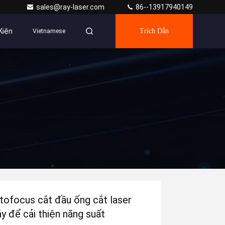
sales@ray-laser.com
86--13917940149
Kiện
Trích Dẫn
Vietnamese
tofocus cắt đầu ống cắt laser
y để cải thiện năng suất