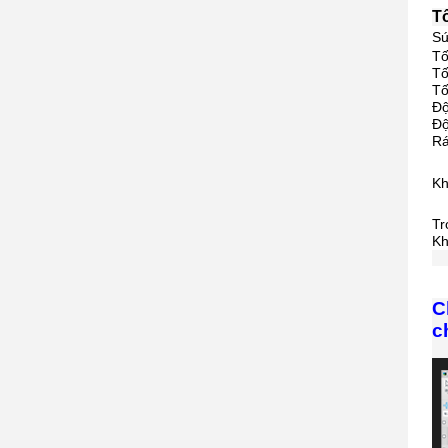
T
S
Tố
Tố
Tố
Độ
Độ
Rá
Kh
Tr
Kh
C
c