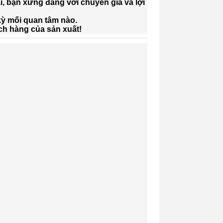
, bạn xứng đáng với chuyên gia và lợi
 kỳ mối quan tâm nào.
hách hàng của sản xuất!