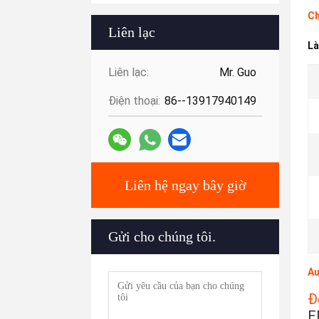
Ch
Liên lạc
Là
Liên lạc:
Mr. Guo
Điện thoại:
86--13917940149
Liên hệ ngay bây giờ
Gửi cho chúng tôi.
Au
Đ
E