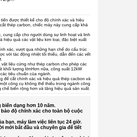
 tiến được thiết kế cho độ chính xác và hiệu
 cắt thép carbon, chiếc máy này cung cấp khả
, cung cấp cho người dùng sự linh hoạt và linh
iệu quả các vật liệu kim loại, đặc biệt xuất
hính xác, vượt qua những hạn chế do cấu trúc
c với tác động nhiệt tối thiểu, dẫn đến các vết
t.
 vật liệu cứng như thép carbon.cho phép các
ất khối lượng lớnHơn nữa, công suất 12kW
 các tiêu chuẩn của ngành.
ng để cắt chính xác và hiệu quả thép cacbon và
h một công cụ không thể thiếu trong ngành công
g chế biến rộng hơn và tăng hiệu quả sản xuất.
g biến dạng
hơn 10 năm
.
 bảo độ chính xác cho toàn bộ cuộc
bạn, máy làm việc liên tục 24 giờ.
i mới bắt đầu và chuyên gia
để tiết