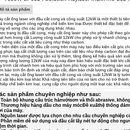
Mô tả sản phẩm
y cắt ống laser với đầu cắt cong và công suất 12kW là một thiết bị tiên
ả trong ngành công nghiệp chế biến kim loại.Được thiết kế đặc biệt để
ng vô song cho các ứng dụng khác nhau.
ợc trang bị đầu cắt cong, máy cắt ống laser này cho phép cắt theo góc
ạt hơn trong cắt.Lượng công suất 12kW cho phép xử lý nhanh chóng và h
c trong việc cắt vật liệu cứng như thép carbon.
 hiện diện của một đầu cắt cong trên máy này tạo điều kiện cắt góc c
g phức tạp.cắt chất lượng cao trên các vật liệu như thép carbon đạt đượ
t mịn mà thường không cần xử lý thêm, tăng đáng kể hiệu quả sản xuấ
ợng năng lượng 12kW của máy này đảm bảo hiệu suất đặc biệt khi cắt
y trình cắt nhanh hơn và hiệu quả hơn phù hợp với môi trường sản xu
m bảo tính ổn định và nhất quán cắt, đảm bảo chất lượng cắt đáp ứng
m lại, máy cắt ống laser với đầu cắt cong và công suất 12kW là lý tưở
c vật liệu kim loại khác.Khả năng tiên tiến của nó làm cho nó trở thàn
hiệp chế biến kim loại, cung cấp cho người dùng một loạt các khả năn
ác sản phẩm chuyên nghiệp như sau:
 Toàn bộ khung cấu trúc hàn
với
sơn và thổi abrasive, khôn
) Thương hiệu hàng đầu cho máy móc
Đề xuất
hệ thống đảm
i của máy.
 Nguồn laser được lựa chọn cho nhu cầu chuyên nghiệp của 
 Phần mềm dễ sử dụng và đầu cắt lấy nét tự động cho ngườ
ệm thời gian.