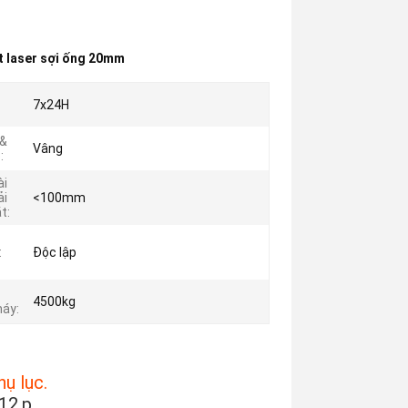
t laser sợi ống 20mm
7x24H
 &
Vâng
:
ài
ải
<100mm
t:
:
Độc lập
4500kg
áy:
hụ lục.
.p...