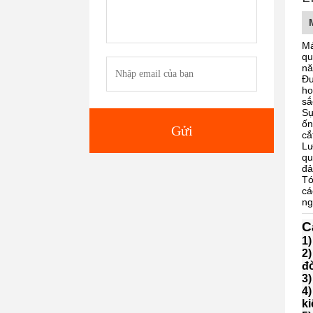
Má
qu
nă
Đư
ho
sắ
Sự
ốn
Gửi
cắ
Lư
qu
đả
Tó
cá
ng
C
1)
2
đờ
3)
4)
ki