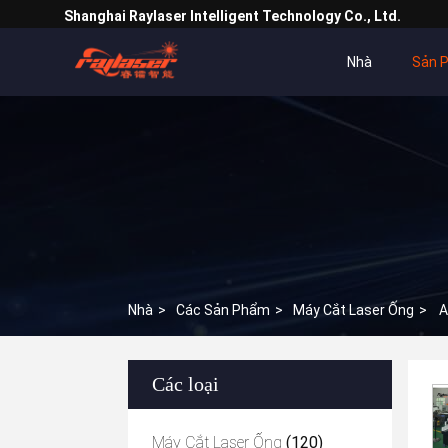
Shanghai Raylaser Intelligent Technology Co., Ltd.
Nhà
Sản 
Nhà
>
Các Sản Phẩm
>
Máy Cắt Laser Ống
>
A
Các loại
Máy Cắt Laser Ống
(120)