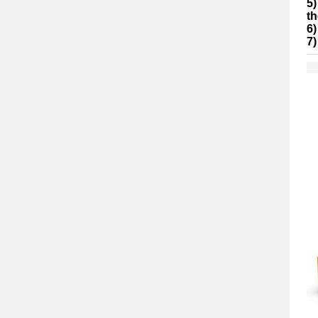
5)
th
6)
7)