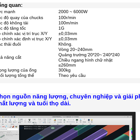
ổng quan:
ức mạnh
2000 ~ 6000W
c độ quay của chucks
100r/min
c độ không tải
100m/min
c độ tăng tốc
1G
 chính xác vị trí trục X/Y
±0,03mm
 chính xác định vị trục X/Y
±0,03mm
c thải đuôi
Không.
Vòng 20~240mm
Quảng trường ̈20*20~ ̈240*240
ả năng cắt
Chiều ngang hình chữ nhật
≤260mm
ọng lượng của ống
300kg
ối lượng tổng thể
Theo yêu cầu
họn nguồn năng lượng, chuyên nghiệp và giải phá
hất lượng và tuổi thọ dài.