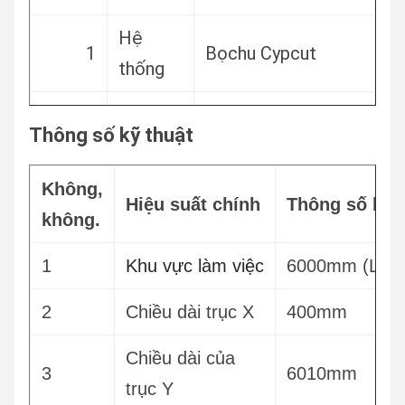
Hệ
1
Bọchu Cypcut
thống
Nguồn
2
Raycus, Max, IPG
Thông số kỹ thuật
laser
Không,
Đầu cắt
Raytools Boci Ospri
Hiệu suất chính
Thông số kỹ 
3
không.
laser
WSX
1
Khu vực làm việc
6000mm (L) ×
Máy
4
làm
Hanli/S&A
2
Chiều dài trục X
400mm
mát
Chiều dài của
3
6010mm
Động
trục Y