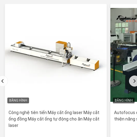
BĂNG HÌNH
BĂNG HÌNH
Công nghệ tiên tiến Máy cắt ống laser Máy cắt
Autofocus c
ống đồng Máy cắt ống tự động cho ăn Máy cắt
thiện năng 
laser