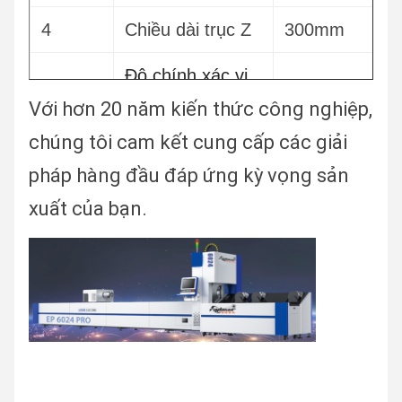
cơ phục
4
Chiều dài trục Z
300mm
vụ
5
(1300w
Yaskawa Inovance
Độ chính xác vị
5
≤ 0,03mm
+ 850w
trí
Với hơn 20 năm kiến thức công nghiệp,
+
chúng tôi cam kết cung cấp các giải
Lặp lại
độ chính
400w)
6
≤ 0,02mm
pháp hàng đầu đáp ứng kỳ vọng sản
xác của oitioning
Máy
xuất của bạn.
6
MOTOVARIO
Tốc độ tích lũy
giảm
7
100m/min
tối đa
Rack và
7
Leader/YYC
8
Max.Acceleration
1.2G
Pinion
Khả năng chịu
Đường
9
1500kg
tải
dẫn
8
HIWIN