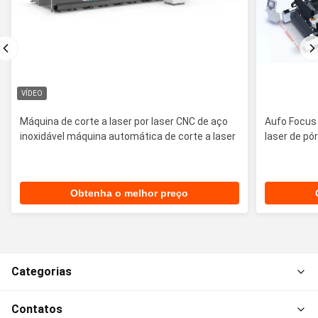
VÍDEO
Máquina de corte a laser por laser CNC de aço
Aufo Focus
inoxidável máquina automática de corte a laser
laser de pó
Obtenha o melhor preço
Categorias
Contatos