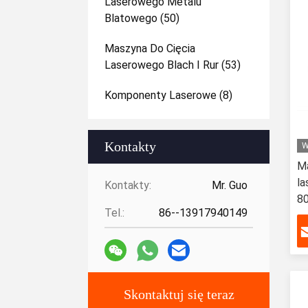
Laserowego Metalu
Blatowego
(50)
Maszyna Do Cięcia
Laserowego Blach I Rur
(53)
Komponenty Laserowe
(8)
Kontakty
W
Ma
l
Kontakty:
Mr. Guo
8
Tel.:
86--13917940149
2
Skontaktuj się teraz