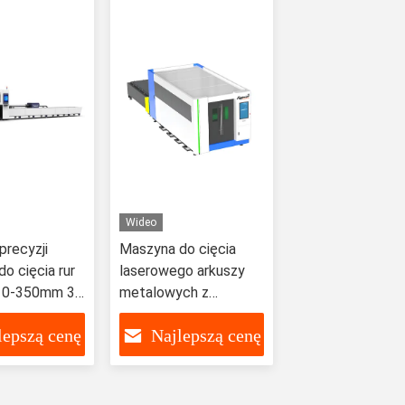
przemysłową
Wideo
precyzji
Maszyna do cięcia
o cięcia rur
laserowego arkuszy
10-350mm 3-
metalowych z
wymienną tablicą i
lepszą cenę
Najlepszą cenę
oprogramowaniem
sterowania CYPCUT