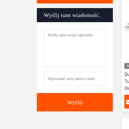
Wyślij nam wiadomość.
W
Du
Tu
Di
80
Wyślij
Sp
B
S