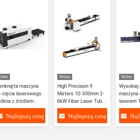
ideo
Wideo
Wideo
amknięta maszyna
High Precision 9
Wysokiej 
 cięcia laserowego
Meters 10-300mm 2-
maszyna d
ókna z źródłem
6kW Fiber Laser Tube
laserem 
aserowym o mocy 6
Cutting Machine with
12kW
Najlepszą cenę
Najlepszą cenę
Naj
W
Dual-Chuck System