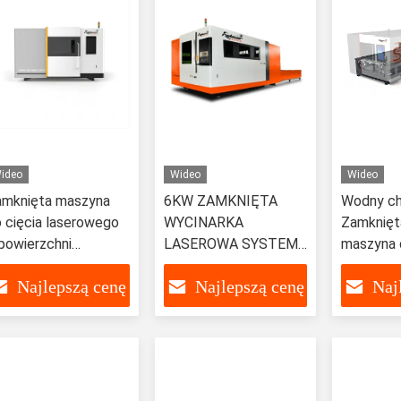
ideo
Wideo
Wideo
amknięta maszyna
6KW ZAMKNIĘTA
Wodny ch
 cięcia laserowego
WYCINARKA
Zamknięt
powierzchni
LASEROWA SYSTEMY
maszyna 
boczej 6,56 x 13,12
CIĘCIA LASEREM CNC
3000w 15
Najlepszą cenę
Najlepszą cenę
Naj
tóp
DO CIĘCIA METALI
metalu s