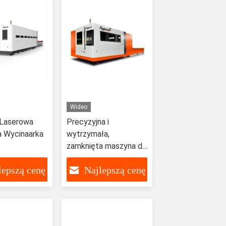
Wideo
Laserowa
Precyzyjna i
a Wycinaarka
wytrzymała,
zamknięta maszyna do
cięcia laserowego
lepszą cenę
Najlepszą cenę
stali CNC