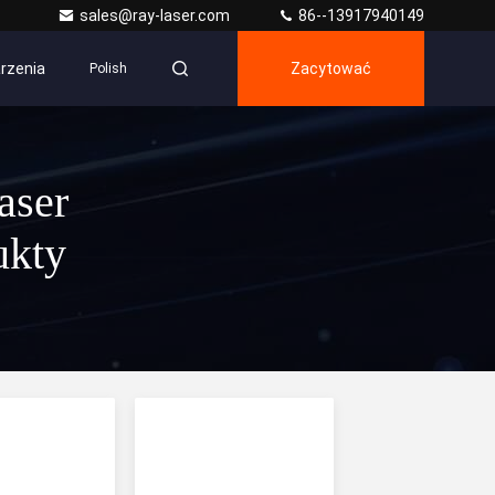
sales@ray-laser.com
86--13917940149
rzenia
Zacytować
Polish
aser
ukty