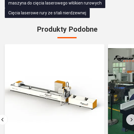
maszyna do cięcia laserowego włókien rurowych
Cięcia laserowe rury ze stali nierdzewnej
Produkty Podobne