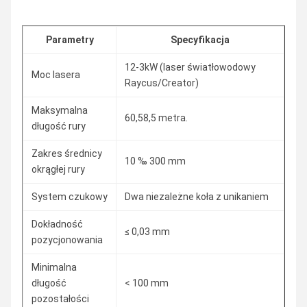
Parametry
Specyfikacja
12-3kW (laser światłowodowy
Moc lasera
Raycus/Creator)
Maksymalna
60,58,5 metra.
długość rury
Zakres średnicy
10 ‰ 300 mm
okrągłej rury
System czukowy
Dwa niezależne koła z unikaniem
Dokładność
≤ 0,03 mm
pozycjonowania
Minimalna
długość
< 100 mm
pozostałości