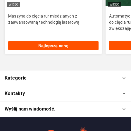
WIDEO
WIDEO
Maszyna do cięcia rur miedzianych z
Automatycz
zaawansowaną technologią laserową
do cięcia r
zwiększają
Najlepszą cenę
Kategorie
Kontakty
Wyślij nam wiadomość.