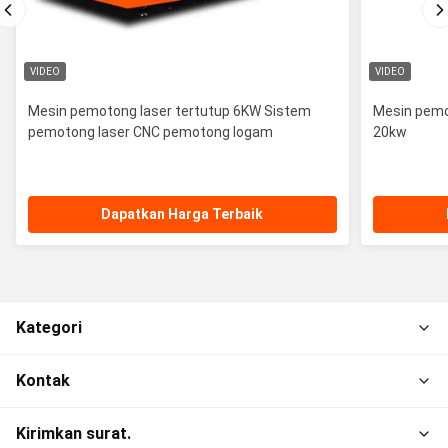
VIDEO
VIDEO
Mesin pemotong laser tertutup 6KW Sistem
Mesin pemo
pemotong laser CNC pemotong logam
20kw
Dapatkan Harga Terbaik
Kategori
Kontak
Kirimkan surat.