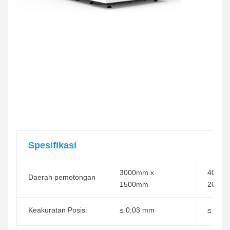
Spesifikasi
3000mm x
4000m
Daerah pemotongan
1500mm
2000
Keakuratan Posisi
≤ 0,03 mm
≤ 0,0