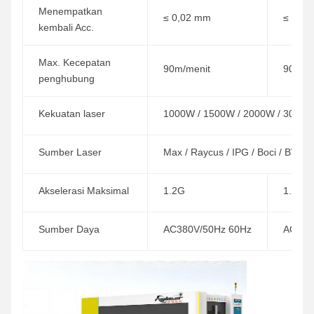
Menempatkan
≤ 0,02 mm
≤ 0,0
kembali Acc.
Max. Kecepatan
90m/menit
90m/m
penghubung
Kekuatan laser
1000W / 1500W / 2000W / 3000W
Sumber Laser
Max / Raycus / IPG / Boci / BWT
Akselerasi Maksimal
1.2G
1.2G
Sumber Daya
AC380V/50Hz 60Hz
AC380