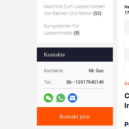
Maschine Zum Laserschneiden
He
17
Von Blechen Und Rohren
(53)
Komponenten Für
Laserschneider
(8)
Kontakte
Kontakte:
Mr. Guo
Tel.:
86--13917940149
Co
C
I
Kontakt jetzt
P