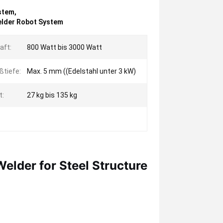
ystem
,
elder Robot System
aft:
800 Watt bis 3000 Watt
ßtiefe:
Max. 5 mm ((Edelstahl unter 3 kW)
t:
27 kg bis 135 kg
elder for Steel Structure