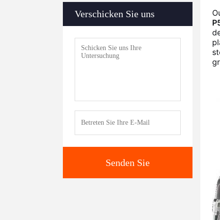
O
Verschicken Sie uns
P
de
pl
st
gr
Senden Sie