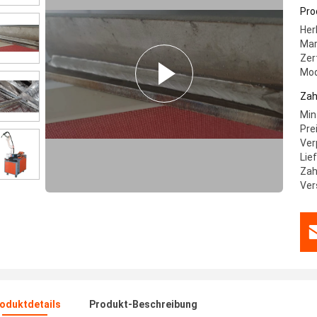
Pro
Her
Mar
Zer
Mod
Zah
Min
Pre
Ver
Lie
Zah
Ver
oduktdetails
Produkt-Beschreibung