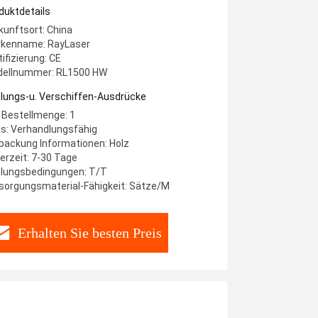
duktdetails
kunftsort: China
kenname: RayLaser
tifizierung: CE
ellnummer: RL1500 HW
lungs-u. Verschiffen-Ausdrücke
 Bestellmenge: 1
is: Verhandlungsfähig
packung Informationen: Holz
ferzeit: 7-30 Tage
lungsbedingungen: T/T
sorgungsmaterial-Fähigkeit: Sätze/M
Erhalten Sie besten Preis