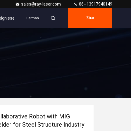
sales@ray-laser.com
86--13917940149
eignisse
Zitat
German
llaborative Robot with MIG
lder for Steel Structure Industry