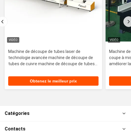
VIDÉO
VIDÉO
Machine de découpe de tubes laser de
Machine de 
technologie avancée machine de découpe de
coupe à mi
tubes de cuivre machine de découpe de tubes
améliorer la
laser d'alimentation automatique
Obtenez le meilleur prix
Catégories
Contacts