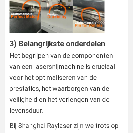
Algemene afmetingen van de
11
L48
machine
12
Stroomvoorziening
AC3
3) Belangrijkste onderdelen
13
Rating
IP5
Het begrijpen van de componenten
van een lasersnijmachine is cruciaal
voor het optimaliseren van de
prestaties, het waarborgen van de
veiligheid en het verlengen van de
levensduur.
Bij Shanghai Raylaser zijn we trots op