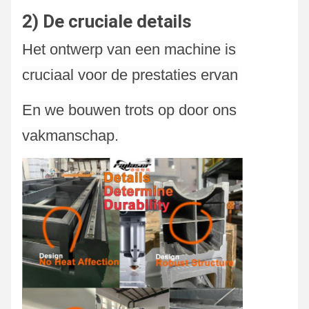
categorieën 8521 en
2) De cruciale details
4
Z-aslengte
300
8528
Het ontwerp van een machine is
5
Positioneringsnauwkeurigheid
≤ 0
8
Spoorwegleiding
HIWIN
cruciaal voor de prestaties ervan
Herhaal
Standaard elektrische
Schneider
En we bouwen trots op door ons
6
≤ 0
9
p
Ossitiëringsnauwkeurigheid
onderdelen
Electric
vakmanschap.
Max.geaccumuleerd
Elektrische
7
100
10
O2 (< 10 b
toerental
proportioneel klep
8
Max.versnelling
1.2
9
Draagvermogen
150
10
Totaal gewicht
350