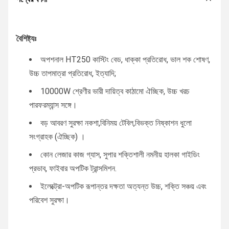
বৈশিষ্ট্যঃ
অপশনাল HT250 কাস্টিং বেড, ধাক্কা প্রতিরোধ, ভাল শক শোষণ,
উচ্চ তাপমাত্রা প্রতিরোধ, ইত্যাদি;
10000W শ্রেণীর ভারী দায়িত্ব কাঠামো ঐচ্ছিক, উচ্চ খরচ
পারফরম্যান্স সঙ্গে।
বড় আবরণ সুরক্ষা নকশা,বিনিময় টেবিল,বিভক্ত নিষ্কাশন ধুলো
সংগ্রাহক (ঐচ্ছিক) ।
কোন লেজার কাজ গ্যাস, সুপার শক্তিশালী নমনীয় হালকা গাইডিং
প্রভাব, ফাইবার অপটিক ট্রান্সমিশন.
ইলেক্ট্রো-অপটিক রূপান্তর দক্ষতা অত্যন্ত উচ্চ, শক্তি সঞ্চয় এবং
পরিবেশ সুরক্ষা।