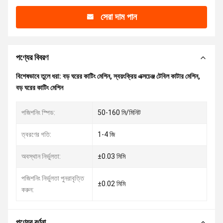
সেরা দাম পান
পণ্যের বিবরণ
বিশেষভাবে তুলে ধরা:
বড় ঘরের কাটিং মেশিন
,
স্বয়ংক্রিয় এক্সচেঞ্জ টেবিল কাটার মেশিন
,
বড় ঘরের কাটিং মেশিন
পজিশনিং স্পিড:
50-160 মি/মিনিট
ত্বরণের গতি:
1-4 জি
অবস্থান নির্ভুলতা:
±0.03 মিমি
পজিশনিং নির্ভুলতা পুনরাবৃত্তি
±0.02 মিমি
করুন:
পণ্যের বর্ণনা