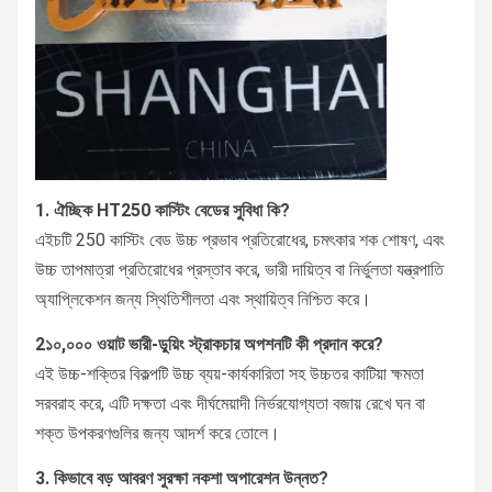
1. ঐচ্ছিক HT250 কাস্টিং বেডের সুবিধা কি?
এইচটি 250 কাস্টিং বেড উচ্চ প্রভাব প্রতিরোধের, চমৎকার শক শোষণ, এবং
উচ্চ তাপমাত্রা প্রতিরোধের প্রস্তাব করে, ভারী দায়িত্ব বা নির্ভুলতা যন্ত্রপাতি
অ্যাপ্লিকেশন জন্য স্থিতিশীলতা এবং স্থায়িত্ব নিশ্চিত করে।
2১০,০০০ ওয়াট ভারী-ডুয়িং স্ট্রাকচার অপশনটি কী প্রদান করে?
এই উচ্চ-শক্তির বিকল্পটি উচ্চ ব্যয়-কার্যকারিতা সহ উচ্চতর কাটিয়া ক্ষমতা
সরবরাহ করে, এটি দক্ষতা এবং দীর্ঘমেয়াদী নির্ভরযোগ্যতা বজায় রেখে ঘন বা
শক্ত উপকরণগুলির জন্য আদর্শ করে তোলে।
3. কিভাবে বড় আবরণ সুরক্ষা নকশা অপারেশন উন্নত?