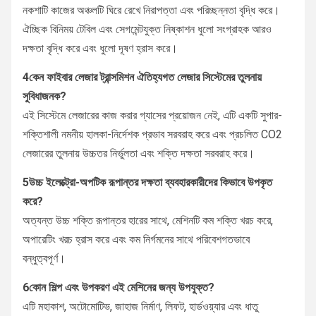
নকশাটি কাজের অঞ্চলটি ঘিরে রেখে নিরাপত্তা এবং পরিচ্ছন্নতা বৃদ্ধি করে।
ঐচ্ছিক বিনিময় টেবিল এবং সেগমেন্টযুক্ত নিষ্কাশন ধুলো সংগ্রাহক আরও
দক্ষতা বৃদ্ধি করে এবং ধুলো দূষণ হ্রাস করে।
4কেন ফাইবার লেজার ট্রান্সমিশন ঐতিহ্যগত লেজার সিস্টেমের তুলনায়
সুবিধাজনক?
এই সিস্টেমে লেজারের কাজ করার গ্যাসের প্রয়োজন নেই, এটি একটি সুপার-
শক্তিশালী নমনীয় হালকা-নির্দেশক প্রভাব সরবরাহ করে এবং প্রচলিত CO2
লেজারের তুলনায় উচ্চতর নির্ভুলতা এবং শক্তি দক্ষতা সরবরাহ করে।
5উচ্চ ইলেক্ট্রো-অপটিক রূপান্তর দক্ষতা ব্যবহারকারীদের কিভাবে উপকৃত
করে?
অত্যন্ত উচ্চ শক্তি রূপান্তর হারের সাথে, মেশিনটি কম শক্তি খরচ করে,
অপারেটিং খরচ হ্রাস করে এবং কম নির্গমনের সাথে পরিবেশগতভাবে
বন্ধুত্বপূর্ণ।
6কোন শিল্প এবং উপকরণ এই মেশিনের জন্য উপযুক্ত?
এটি মহাকাশ, অটোমোটিভ, জাহাজ নির্মাণ, লিফট, হার্ডওয়্যার এবং ধাতু