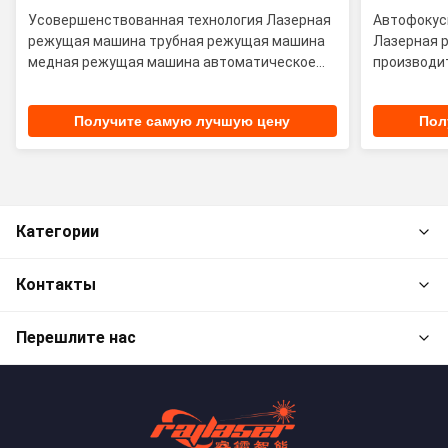
Усовершенствованная технология Лазерная
Автофокусн
режущая машина трубная режущая машина
Лазерная 
медная режущая машина автоматическое
производи
питание лазерная режущая машина
Получите самую лучшую цену
Пол
Категории
Контакты
Перешлите нас