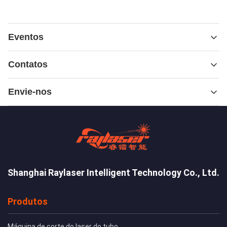
Eventos
Notícias
Contatos
Casos
Contatos:
Mr. Guo
Envie-nos
Telefone:
0086-13917940149
Contato agora
Shanghai Raylaser Intelligent Technology Co., Ltd.
Produtos
Envie
Máquina de corte do laser do tubo