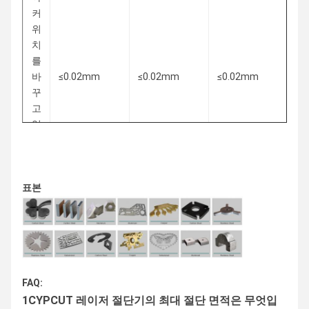
커
위
치
를
바
≤0.02mm
≤0.02mm
≤0.02mm
≤0
꾸
고
있
어
요
최
표본
대
연
90m/min
90m/min
100m/min
10
결
속
도
FAQ:
레
1CYPCUT 레이저 절단기의 최대 절단 면적은 무엇입
이