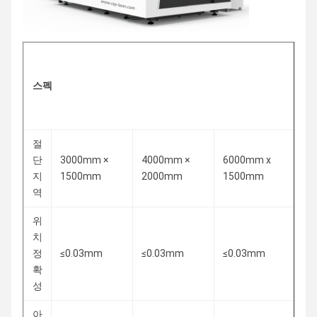
스펙
절
단
3000mm ×
4000mm ×
6000mm x
60
지
1500mm
2000mm
1500mm
2
역
위
치
정
≤0.03mm
≤0.03mm
≤0.03mm
≤0
확
성
아