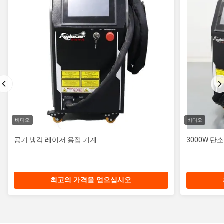
비디오
비디오
공기 냉각 레이저 용접 기계
3000W 탄
최고의 가격을 얻으십시오