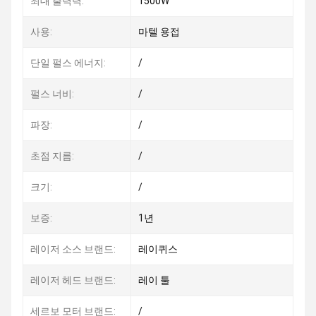
최대 출력력:
1500W
사용:
마텔 용접
단일 펄스 에너지:
/
펄스 너비:
/
파장:
/
초점 지름:
/
크기:
/
보증:
1년
레이저 소스 브랜드:
레이퀴스
레이저 헤드 브랜드:
레이 툴
세르보 모터 브랜드:
/