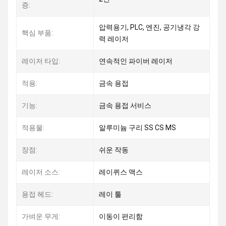
증:
압력용기, PLC, 엔진, 공기냉각 강
핵심 부품:
력 레이저
레이저 타입:
연속적인 파이버 레이저
적용:
금속 용접
기능:
금속 용접 서비스
적용물:
알루미늄 구리 SS CS MS
장점:
쉬운 작동
레이저 소스:
레이퀴스 맥스
용접 헤드:
레이 툴
가벼운 무게:
이동이 편리함