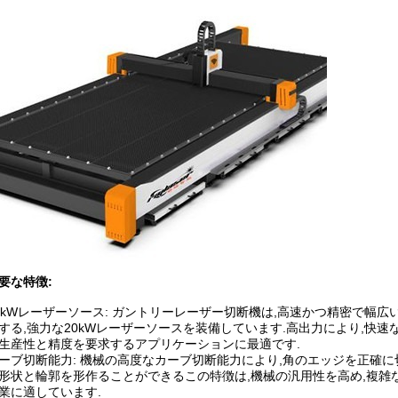
要な特徴:
0kWレーザーソース: ガントリーレーザー切断機は,高速かつ精密で幅
する,強力な20kWレーザーソースを装備しています.高出力により,快
生産性と精度を要求するアプリケーションに最適です.
ーブ切断能力: 機械の高度なカーブ切断能力により,角のエッジを正確
形状と輪郭を形作ることができるこの特徴は,機械の汎用性を高め,複雑
業に適しています.