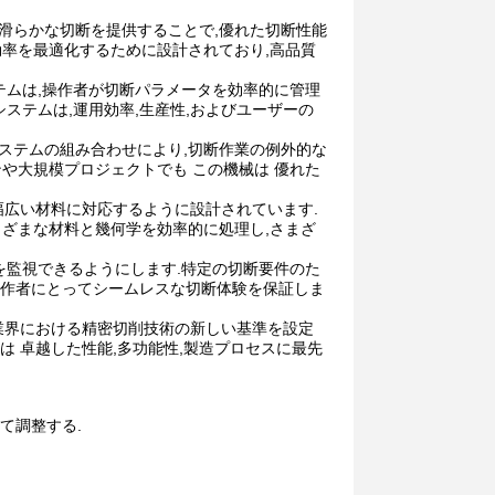
潔で滑らかな切断を提供することで,優れた切断性能
と効率を最適化するために設計されており,高品質
 システムは,操作者が切断パラメータを効率的に管理
ステムは,運用効率,生産性,およびユーザーの
00システムの組み合わせにより,切断作業の例外的な
や大規模プロジェクトでも この機械は 優れた
む幅広い材料に対応するように設計されています.
ざまな材料と幾何学を効率的に処理し,さまざ
を監視できるようにします.特定の切断要件のた
,操作者にとってシームレスな切断体験を保証しま
では,業界における精密切削技術の新しい基準を設定
は 卓越した性能,多功能性,製造プロセスに最先
て調整する.