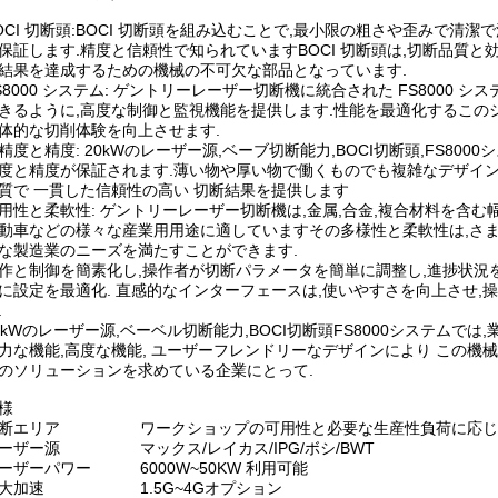
OCI 切断頭:BOCI 切断頭を組み込むことで,最小限の粗さや歪みで清
保証します.精度と信頼性で知られていますBOCI 切断頭は,切断品質
結果を達成するための機械の不可欠な部品となっています.
S8000 システム: ゲントリーレーザー切断機に統合された FS8000
きるように,高度な制御と監視機能を提供します.性能を最適化するこのシ
体的な切削体験を向上させます.
精度と精度: 20kWのレーザー源,ベーブ切断能力,BOCI切断頭,FS80
度と精度が保証されます.薄い物や厚い物で働くものでも複雑なデザイン
質で 一貫した信頼性の高い 切断結果を提供します
用性と柔軟性: ゲントリーレーザー切断機は,金属,合金,複合材料を含
動車などの様々な産業用用途に適していますその多様性と柔軟性は,さま
な製造業のニーズを満たすことができます.
作と制御を簡素化し,操作者が切断パラメータを簡単に調整し,進捗状況
に設定を最適化. 直感的なインターフェースは,使いやすさを向上させ
.
0kWのレーザー源,ベーベル切断能力,BOCI切断頭FS8000システム
力な機能,高度な機能, ユーザーフレンドリーなデザインにより この機械
のソリューションを求めている企業にとって.
様
断エリア
ワークショップの可用性と必要な生産性負荷に応じ
ーザー源
マックス/レイカス/IPG/ボシ/BWT
ーザーパワー
6000W~50KW 利用可能
大加速
1.5G~4Gオプション