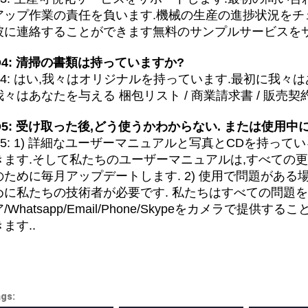
アップ作業の責任を負います.機械の生産の進捗状況をチ
彼に連絡することができます無料のサンプルサービスをサ
Q4: 清掃の書類は持っていますか?
A4: はい,我々はオリジナルを持っています.最初に我々
我々はあなたを与える 梱包リスト / 商業請求書 / 販売契
Q5: 受け取った後,どう使うかわからない. または使用中
A5: 1) 詳細なユーザーマニュアルと写真とCDを持っ
きます.そして私たちのユーザーマニュアルは,すべての
のために毎月アップデートします. 2) 使用で問題がある
めに私たちの技術者が必要です. 私たちはすべての問題
ア/Whatsapp/Email/Phone/Skypeをカメラで提
きます..
gs: