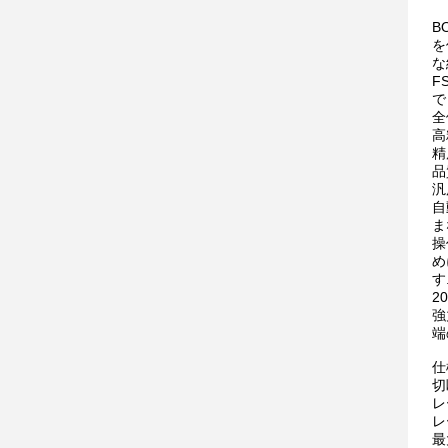
B
を
な
F
で
全
高
精
品
汎
自
ま
操
め
す
2
強
端
仕
切
レ
レ
最