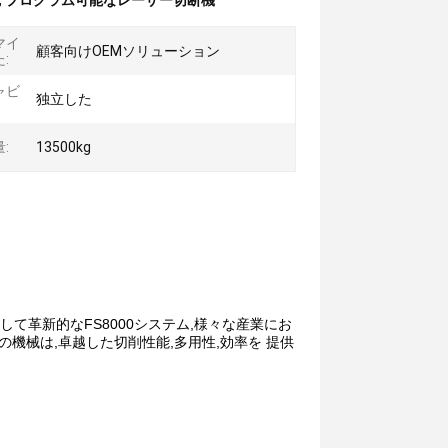
,
プログラム可能なレーザー切断機
マイ
顧客向けOEMソリューション
:
ャビ
独立した
:
13500kg
そして革新的なFS8000システム,様々な産業にお
機械は,卓越した切削性能,多用性,効率を 提供