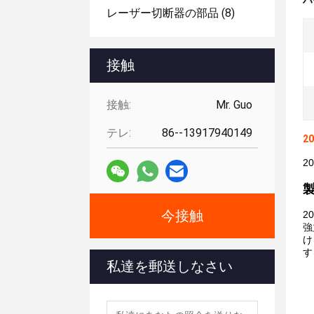
ハ
レーザー切断器の部品
(8)
接触
接触:
Mr. Guo
テレ:
86--13917940149
2
2
今接触
2
強
け
す
私達を郵送しなさい