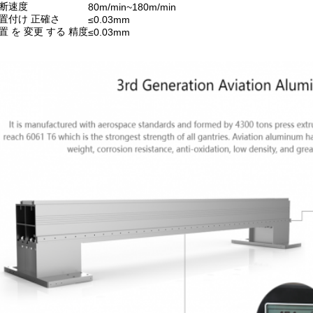
断速度
80m/min~180m/min
置付け 正確さ
≤0.03mm
置 を 変更 する 精度
≤0.03mm