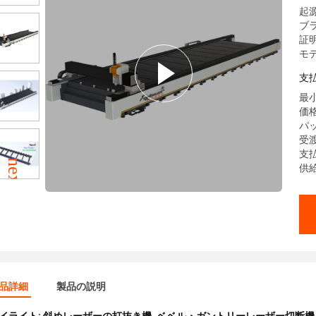
起源
ブラ
証明
モデ
支
最小
価格
パ
受渡
支払
供給
品詳細
製品の説明