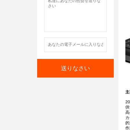
送りなさい
主
2
供
高
カ
的
作