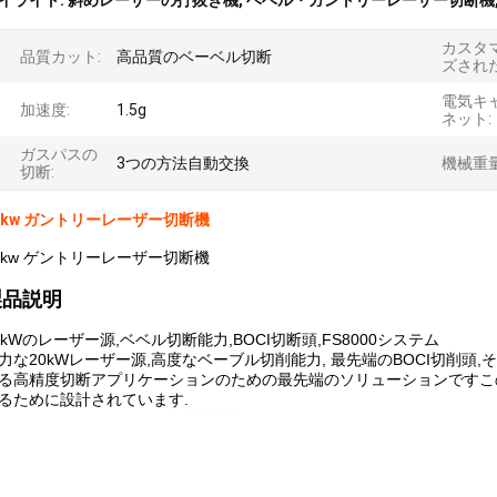
イライト:
斜めレーザーの打抜き機
,
ベベル・ガントリーレーザー切断機
カスタ
品質カット:
高品質のベーベル切断
ズされた
電気キ
加速度:
1.5g
ネット:
ガスパスの
3つの方法自動交換
機械重量
切断:
0kw ガントリーレーザー切断機
0kw ゲントリーレーザー切断機
製品説明
0kWのレーザー源,ベベル切断能力,BOCI切断頭,FS8000システム
力な20kWレーザー源,高度なベーブル切削能力, 最先端のBOCI切削頭,
る高精度切断アプリケーションのための最先端のソリューションですこの
るために設計されています.